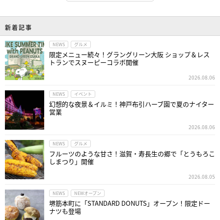
新着記事
NEWS
グルメ
限定メニュー続々！グラングリーン大阪 ショップ＆レス
トランでスヌーピーコラボ開催
2026.08.06
NEWS
イベント
幻想的な夜景＆イルミ！神戸布引ハーブ園で夏のナイター
営業
2026.08.06
NEWS
グルメ
フルーツのような甘さ！滋賀・寿長生の郷で「とうもろこ
しまつり」開催
2026.08.05
NEWS
NEWオープン
堺筋本町に「STANDARD DONUTS」オープン！限定ドー
ナツも登場