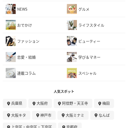
NEWS
グルメ
おでかけ
ライフスタイル
ファッション
ビューティー
恋愛・結婚
学び＆マネー
連載コラム
スペシャル
人気スポット
兵庫県
大阪府
阿倍野・天王寺
梅田
大阪キタ
神戸市
大阪ミナミ
なんば
上京区・中京区・下京区
京都府