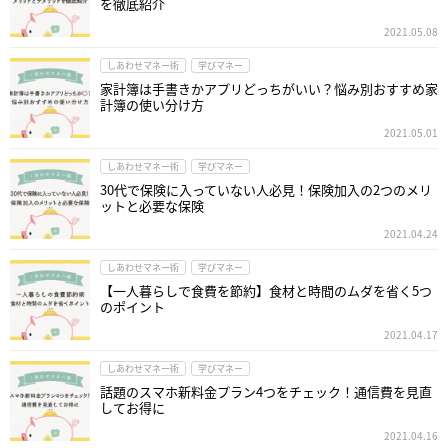
を徹底紹介
2021.05.08
しあわせマネー術
学びマネー
家計簿は手書きかアプリどっちがいい？悩み別おすすめ家
計簿の使い分け方
2021.05.01
しあわせマネー術
学びマネー
30代で保険に入っていない人必見！保険加入の2つのメリ
ットと必要な保険
2021.04.24
しあわせマネー術
学びマネー
【一人暮らしで食費を節約】食材と時間のムダを省く5つ
のポイント
2021.04.17
しあわせマネー術
学びマネー
話題のスマホ新料金プラン4つをチェック！通信費を見直
してお得に
2021.04.16