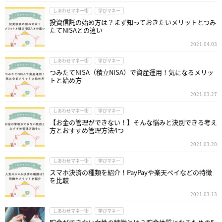
しあわせマネー術
学びマネー
投資信託の始め方は？まず知っておきたいメリットとつみ
たてNISAとの違い
2021.04.03
しあわせマネー術
学びマネー
つみたてNISA（積立NISA）で資産運用！気になるメリッ
トと始め方
2021.03.27
しあわせマネー術
学びマネー
【お金の管理ができない！】そんな悩みと決別できる考え
方とおすすめ管理方法4つ
2021.03.20
しあわせマネー術
学びマネー
スマホ決済の種類を紹介！PayPayや楽天ペイなどの特徴
を比較
2021.03.13
しあわせマネー術
学びマネー