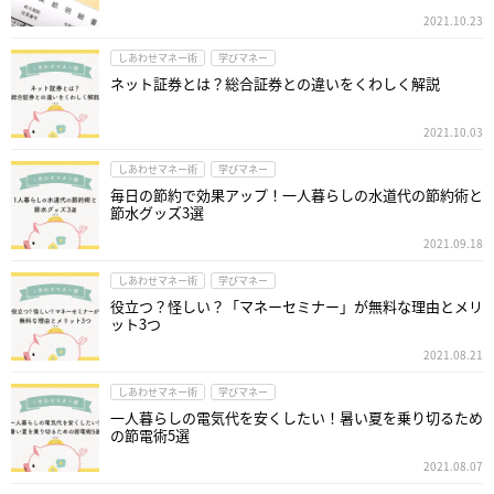
2021.10.23
しあわせマネー術
学びマネー
ネット証券とは？総合証券との違いをくわしく解説
2021.10.03
しあわせマネー術
学びマネー
毎日の節約で効果アップ！一人暮らしの水道代の節約術と
節水グッズ3選
2021.09.18
しあわせマネー術
学びマネー
役立つ？怪しい？「マネーセミナー」が無料な理由とメリ
ット3つ
2021.08.21
しあわせマネー術
学びマネー
一人暮らしの電気代を安くしたい！暑い夏を乗り切るため
の節電術5選
2021.08.07