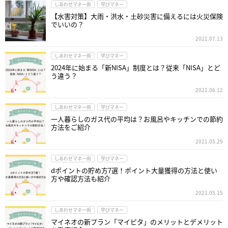
しあわせマネー術
学びマネー
【水害対策】大雨・洪水・土砂災害に備えるには火災保険
でいいの？
2021.07.13
しあわせマネー術
学びマネー
2024年に始まる「新NISA」制度とは？従来「NISA」とど
う違う？
2021.06.12
しあわせマネー術
学びマネー
一人暮らしのガス代の平均は？お風呂やキッチンでの節約
方法をご紹介
2021.05.29
しあわせマネー術
学びマネー
dポイントの貯め方7選！ポイント大量獲得の方法と使い
方や確認方法も紹介
2021.05.15
しあわせマネー術
学びマネー
マイネオの新プラン「マイピタ」のメリットとデメリット