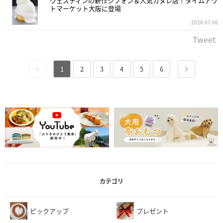
ウェスティンの新作シフォン＆人気カヌレ店！タイムアウ
トマーケット大阪に登場
2026.07.06
Tweet
1
2
3
4
5
6
カテゴリ
ピックアップ
プレゼント