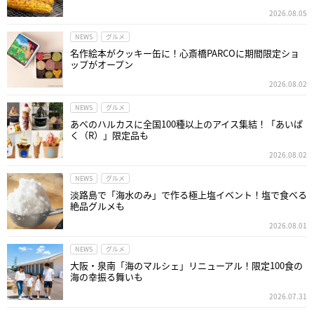
2026.08.05
NEWS
グルメ
名作絵本がクッキー缶に！心斎橋PARCOに期間限定ショ
ップがオープン
2026.08.02
NEWS
グルメ
あべのハルカスに全国100種以上のアイス集結！「あいぱ
く（R）」限定品も
2026.08.02
NEWS
グルメ
淡路島で「海水のみ」で作る極上塩イベント！塩で食べる
絶品グルメも
2026.08.01
NEWS
グルメ
大阪・泉南「海のマルシェ」リニューアル！限定100食の
海の幸振る舞いも
2026.07.31