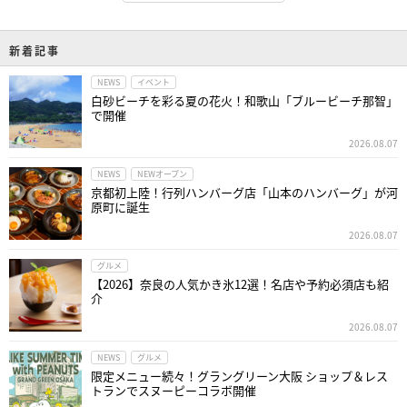
新着記事
NEWS
イベント
白砂ビーチを彩る夏の花火！和歌山「ブルービーチ那智」
で開催
2026.08.07
NEWS
NEWオープン
京都初上陸！行列ハンバーグ店「山本のハンバーグ」が河
原町に誕生
2026.08.07
グルメ
【2026】奈良の人気かき氷12選！名店や予約必須店も紹
介
2026.08.07
NEWS
グルメ
限定メニュー続々！グラングリーン大阪 ショップ＆レス
トランでスヌーピーコラボ開催