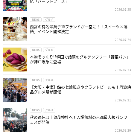
結「バーラトフェス」
2026.07.25
NEWS
グルメ
西宮の有名洋菓子15ブランドが一堂に！「スイーツ×落
語」イベント開催決定
2026.07.24
NEWS
グルメ
本物そっくり!?韓国で話題のグルテンフリー「野菜パン」
が神戸阪急に登場
2026.07.23
NEWS
グルメ
【大阪・中津】鮎の七輪焼きやクラフトビールも！丹波絶
品グルメ祭が開催
2026.07.21
NEWS
グルメ
秋の連休は上賀茂神社へ！入場無料の京都最大級パンフ
ェスが開催
2026.07.20