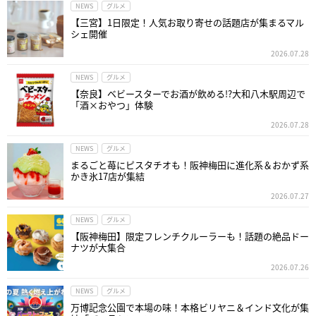
NEWS
グルメ
【三宮】1日限定！人気お取り寄せの話題店が集まるマル
シェ開催
2026.07.28
NEWS
グルメ
【奈良】ベビースターでお酒が飲める!?大和八木駅周辺で
「酒×おやつ」体験
2026.07.28
NEWS
グルメ
まるごと苺にピスタチオも！阪神梅田に進化系＆おかず系
かき氷17店が集結
2026.07.27
NEWS
グルメ
【阪神梅田】限定フレンチクルーラーも！話題の絶品ドー
ナツが大集合
2026.07.26
NEWS
グルメ
万博記念公園で本場の味！本格ビリヤニ＆インド文化が集