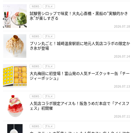
NEWS
グルメ
試験管シロップで味変！大丸心斎橋・黒船の“実験的かき
氷”が楽しすぎる
2026.07.18
NEWS
グルメ
プリン丸ごと！城崎温泉駅前に地元人気店コラボの限定か
き氷が登場
2026.07.14
NEWS
グルメ
大丸梅田に初登場！富山発の人気チーズクッキー缶「チー
ジィーポッシュ」
2026.07.13
NEWS
グルメ
人気店コラボ限定アイスも！阪急うめだ本店で「アイスフ
ェス」初開催
2026.07.11
NEWS
グルメ