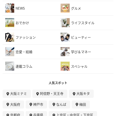
NEWS
グルメ
おでかけ
ライフスタイル
ファッション
ビューティー
恋愛・結婚
学び＆マネー
連載コラム
スペシャル
人気スポット
大阪ミナミ
阿倍野・天王寺
大阪キタ
大阪府
神戸市
なんば
梅田
京都府
兵庫県
上京区・中京区・下京区