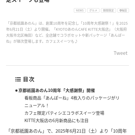
NEWS
グルメ
期間限定
梅田
「京都祇園あのん」は、創業10周年を記念し「10周年大感謝祭！」を2025
年6月21日（土）より開催。「KYOTOあのんCAFE KITTE大阪店」（大阪府
大阪市北区梅田）など、全店舗でコラボセットや新パッケージ「あんぽー
ね」が順次登場します。カフェスイーツも♪
Tweet
目次
京都祇園あのん10周年「大感謝祭」開催
看板商品「あんぽーね」4枚入りのパッケージがリ
ニューアル！
カフェ限定パティシエコラボスイーツ登場
KITTE大阪店の6月新商品にも注目
「京都祇園あのん」で、2025年6月21日（土）より「10周年