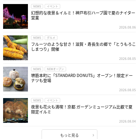
NEWS
イベント
幻想的な夜景＆イルミ！神戸布引ハーブ園で夏のナイター
営業
2026.08.06
NEWS
グルメ
フルーツのような甘さ！滋賀・寿長生の郷で「とうもろこ
しまつり」開催
2026.08.05
NEWS
NEWオープン
堺筋本町に「STANDARD DONUTS」オープン！限定ドー
ナツも登場
2026.08.05
NEWS
イベント
夜景も花火も満喫！京都 ガーデンミュージアム比叡で夏
限定イルミ
2026.08.04
もっと見る