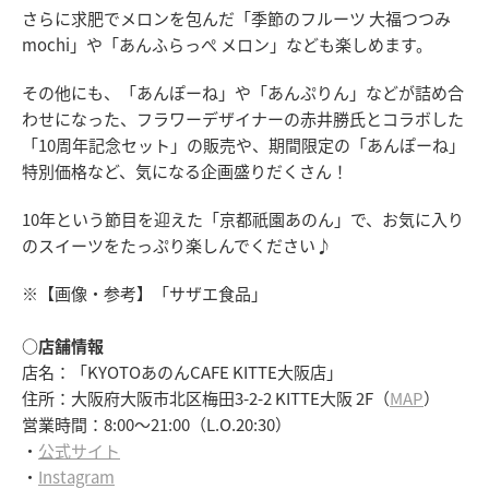
さらに求肥でメロンを包んだ「季節のフルーツ 大福つつみ
mochi」や「あんふらっぺ メロン」なども楽しめます。
その他にも、「あんぽーね」や「あんぷりん」などが詰め合
わせになった、フラワーデザイナーの赤井勝氏とコラボした
「10周年記念セット」の販売や、期間限定の「あんぽーね」
特別価格など、気になる企画盛りだくさん！
10年という節目を迎えた「京都祇園あのん」で、お気に入り
のスイーツをたっぷり楽しんでください♪
※【画像・参考】「サザエ食品」
○店舗情報
店名：「KYOTOあのんCAFE KITTE大阪店」
住所：大阪府大阪市北区梅田3-2-2 KITTE大阪 2F（
MAP
）
営業時間：8:00～21:00（L.O.20:30）
・
公式サイト
・
Instagram