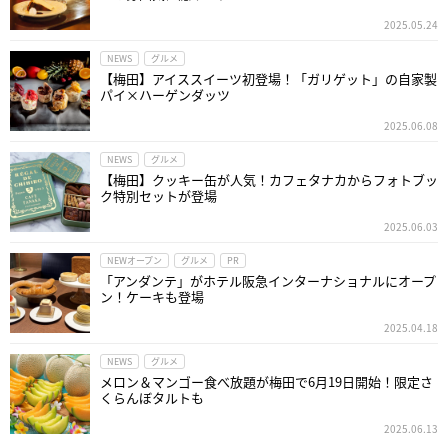
2025.05.24
NEWS
グルメ
【梅田】アイススイーツ初登場！「ガリゲット」の自家製
パイ×ハーゲンダッツ
2025.06.08
NEWS
グルメ
【梅田】クッキー缶が人気！カフェタナカからフォトブッ
ク特別セットが登場
2025.06.03
NEWオープン
グルメ
PR
「アンダンテ」がホテル阪急インターナショナルにオープ
ン！ケーキも登場
2025.04.18
NEWS
グルメ
メロン＆マンゴー食べ放題が梅田で6月19日開始！限定さ
くらんぼタルトも
2025.06.13