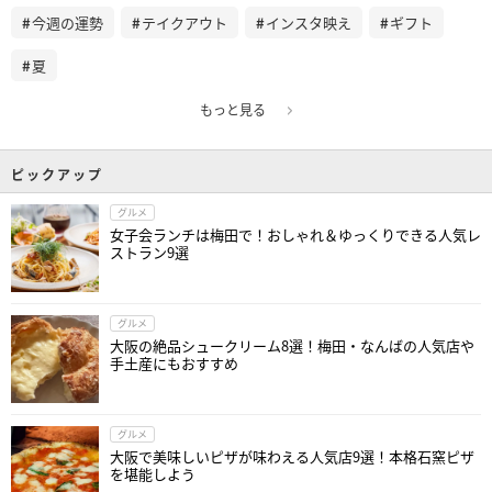
今週の運勢
テイクアウト
インスタ映え
ギフト
夏
もっと見る
ピックアップ
グルメ
女子会ランチは梅田で！おしゃれ＆ゆっくりできる人気レ
ストラン9選
グルメ
大阪の絶品シュークリーム8選！梅田・なんばの人気店や
手土産にもおすすめ
グルメ
大阪で美味しいピザが味わえる人気店9選！本格石窯ピザ
を堪能しよう