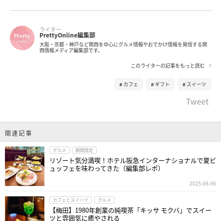
ライター
PrettyOnline編集部
大阪・京都・神戸など関西を中心にグルメ情報やおでかけ情報を発信する関
西情報メディア編集部です。
このライターの記事をもっと読む
カフェ
ギフト
スイーツ
Tweet
関連記事
グルメ
期間限定
リゾート気分満喫！ホテル阪急インターナショナルで夏ビ
ュッフェを味わってきた（編集部レポ）
2025.06.06
カフェとスイーツ
グルメ
【梅田】1980年創業の純喫茶「キッサ モクバ」でスイー
ツと雰囲気に癒やされる