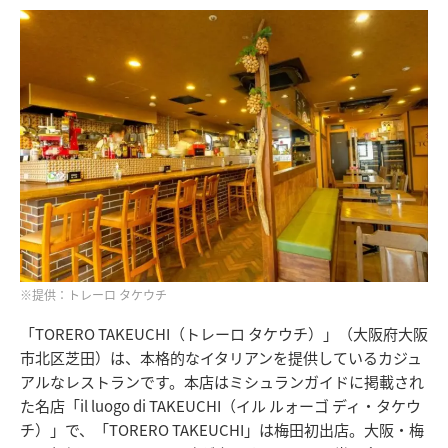
※提供：トレーロ タケウチ
「TORERO TAKEUCHI（トレーロ タケウチ）」（大阪府大阪
市北区芝田）は、本格的なイタリアンを提供しているカジュ
アルなレストランです。本店はミシュランガイドに掲載され
た名店「il luogo di TAKEUCHI（イル ルォーゴ ディ・タケウ
チ）」で、「TORERO TAKEUCHI」は梅田初出店。大阪・梅