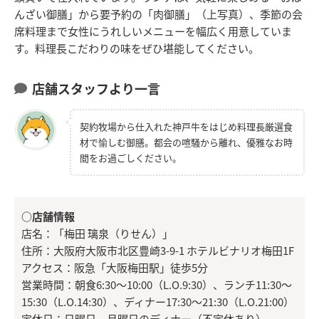
んざい御膳」から要予約の「肉御膳」（上写真）、季節の会
席料理まで女性にうれしいメニューを幅広く用意していま
す。料理長こだわりの味をぜひ堪能してください。
店舗スタッフより一言
契約牧場から仕入れた神戸牛をはじめ料理長厳選食
材で愉しむ御膳。都会の喧騒から離れ、優雅なお時
間をお過ごしください。
○店舗情報
店名：「梅田 璃泉（りせん）」
住所：大阪府大阪市北区豊崎3-9-1 ホテルビナリオ梅田1F
アクセス：阪急「大阪梅田駅」徒歩5分
営業時間：朝食6:30～10:00（L.O.9:30）、ランチ11:30～
15:30（L.O.14:30）、ディナー17:30～21:30（L.O.21:00）
定休日：日曜日、月曜日のディナー（不定休あり）