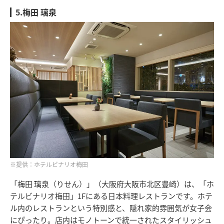
5.梅田 璃泉
※提供：ホテルビナリオ梅田
「梅田 璃泉（りせん）」（大阪府大阪市北区豊崎）は、「ホ
テルビナリオ梅田」1Fにある日本料理レストランです。ホテ
ル内のレストランという特別感と、隠れ家的雰囲気が女子会
にぴったり。店内はモノトーンで統一されたスタイリッシュ