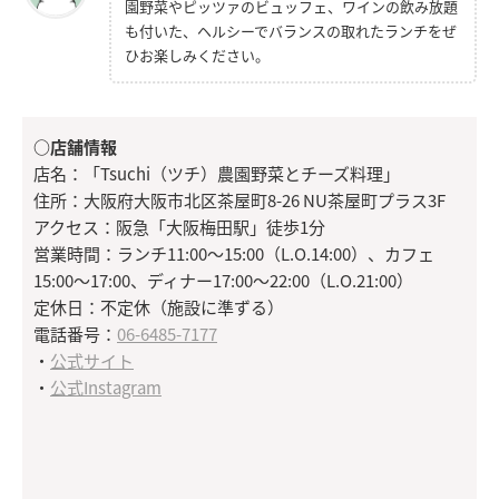
園野菜やピッツァのビュッフェ、ワインの飲み放題
も付いた、ヘルシーでバランスの取れたランチをぜ
ひお楽しみください。
○店舗情報
店名：「Tsuchi（ツチ）農園野菜とチーズ料理」
住所：大阪府大阪市北区茶屋町8-26 NU茶屋町プラス3F
アクセス：阪急「大阪梅田駅」徒歩1分
営業時間：ランチ11:00～15:00（L.O.14:00）、カフェ
15:00～17:00、ディナー17:00～22:00（L.O.21:00）
定休日：不定休（施設に準ずる）
電話番号：
06-6485-7177
・
公式サイト
・
公式Instagram