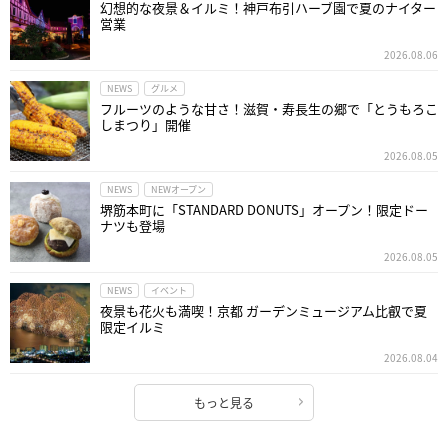
幻想的な夜景＆イルミ！神戸布引ハーブ園で夏のナイター
営業
2026.08.06
NEWS
グルメ
フルーツのような甘さ！滋賀・寿長生の郷で「とうもろこ
しまつり」開催
2026.08.05
NEWS
NEWオープン
堺筋本町に「STANDARD DONUTS」オープン！限定ドー
ナツも登場
2026.08.05
NEWS
イベント
夜景も花火も満喫！京都 ガーデンミュージアム比叡で夏
限定イルミ
2026.08.04
もっと見る