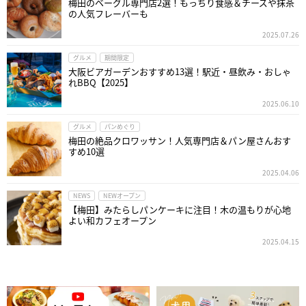
梅田のベーグル専門店2選！もっちり食感＆チーズや抹茶
の人気フレーバーも
2025.07.26
グルメ
期間限定
大阪ビアガーデンおすすめ13選！駅近・昼飲み・おしゃ
れBBQ【2025】
2025.06.10
グルメ
パンめぐり
梅田の絶品クロワッサン！人気専門店＆パン屋さんおす
すめ10選
2025.04.06
NEWS
NEWオープン
【梅田】みたらしパンケーキに注目！木の温もりが心地
よい和カフェオープン
2025.04.15