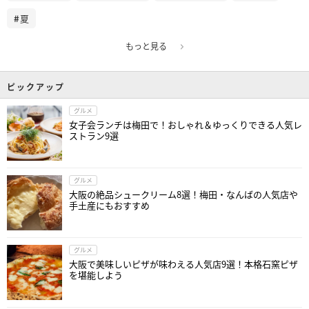
夏
もっと見る
ピックアップ
グルメ
女子会ランチは梅田で！おしゃれ＆ゆっくりできる人気レ
ストラン9選
グルメ
大阪の絶品シュークリーム8選！梅田・なんばの人気店や
手土産にもおすすめ
グルメ
大阪で美味しいピザが味わえる人気店9選！本格石窯ピザ
を堪能しよう