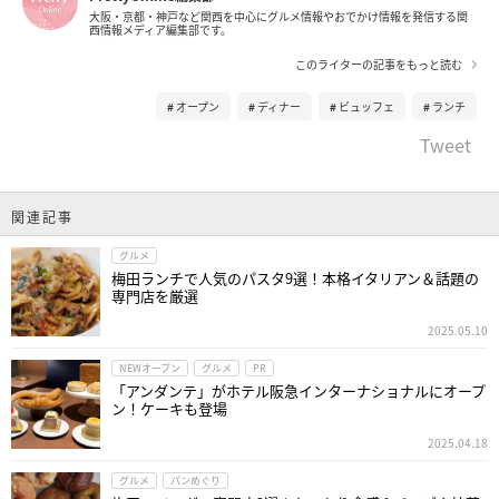
大阪・京都・神戸など関西を中心にグルメ情報やおでかけ情報を発信する関
西情報メディア編集部です。
このライターの記事をもっと読む
オープン
ディナー
ビュッフェ
ランチ
Tweet
関連記事
グルメ
梅田ランチで人気のパスタ9選！本格イタリアン＆話題の
専門店を厳選
2025.05.10
NEWオープン
グルメ
PR
「アンダンテ」がホテル阪急インターナショナルにオープ
ン！ケーキも登場
2025.04.18
グルメ
パンめぐり