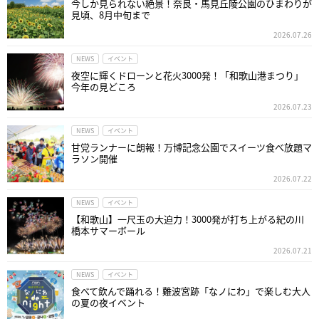
今しか見られない絶景！奈良・馬見丘陵公園のひまわりが
見頃、8月中旬まで
2026.07.26
NEWS
イベント
夜空に輝くドローンと花火3000発！「和歌山港まつり」
今年の見どころ
2026.07.23
NEWS
イベント
甘党ランナーに朗報！万博記念公園でスイーツ食べ放題マ
ラソン開催
2026.07.22
NEWS
イベント
【和歌山】一尺玉の大迫力！3000発が打ち上がる紀の川
橋本サマーボール
2026.07.21
NEWS
イベント
食べて飲んで踊れる！難波宮跡「なノにわ」で楽しむ大人
の夏の夜イベント