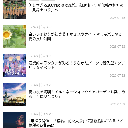
美しすぎる200個の漆器風鈴。和歌山・伊勢部柿本神社の
「風鈴まつり」へ
2026.07.15
NEWS
イベント
白いひまわりが初登場！かき氷やナイトBBQも楽しめる
夏の長居公園
2026.07.12
NEWS
イベント
幻想的なランタンが彩る！ひらかたパークで没入型アクア
リウムイベント
2026.07.12
NEWS
イベント
夏の夜を満喫！イルミネーションやビアガーデンも楽しめ
る「万博夏まつり」
2026.07.09
NEWS
イベント
2年ぶり開催！「猪名川花火大会」特別観覧席がふるさと
納税の返礼品に