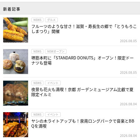
新着記事
NEWS
グルメ
フルーツのような甘さ！滋賀・寿長生の郷で「とうもろこ
しまつり」開催
2026.08.05
NEWS
NEWオープン
堺筋本町に「STANDARD DONUTS」オープン！限定ドー
ナツも登場
2026.08.05
NEWS
イベント
夜景も花火も満喫！京都 ガーデンミュージアム比叡で夏
限定イルミ
2026.08.04
NEWS
イベント
ヤシの木ライトアップも！泉南ロングパークで音楽とBB
Qを満喫
2026.08.04