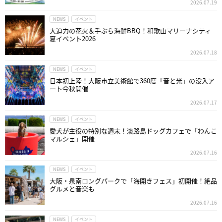
2026.07.19
NEWS
イベント
大迫力の花火＆手ぶら海鮮BBQ！和歌山マリーナシティ
夏イベント2026
2026.07.18
NEWS
イベント
日本初上陸！大阪市立美術館で360度「音と光」の没入ア
ート今秋開催
2026.07.17
NEWS
イベント
愛犬が主役の特別な週末！淡路島ドッグカフェで「わんこ
マルシェ」開催
2026.07.16
NEWS
イベント
大阪・泉南ロングパークで「海開きフェス」初開催！絶品
グルメと音楽も
2026.07.16
NEWS
イベント