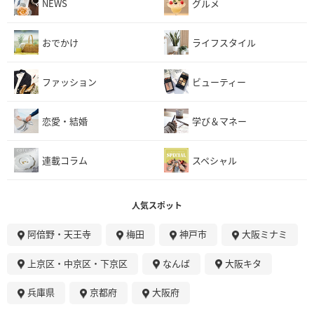
NEWS
グルメ
おでかけ
ライフスタイル
ファッション
ビューティー
恋愛・結婚
学び＆マネー
連載コラム
スペシャル
人気スポット
阿倍野・天王寺
梅田
神戸市
大阪ミナミ
上京区・中京区・下京区
なんば
大阪キタ
兵庫県
京都府
大阪府