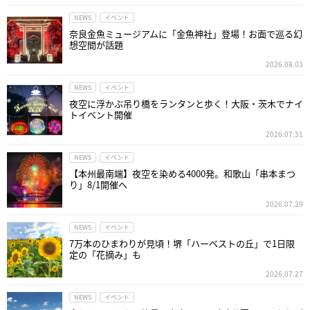
NEWS
イベント
奈良金魚ミュージアムに「金魚神社」登場！お面で巡る幻
想空間が話題
2026.08.03
NEWS
イベント
夜空に浮かぶ吊り橋をランタンと歩く！大阪・茨木でナイ
トイベント開催
2026.07.31
NEWS
イベント
【本州最南端】夜空を染める4000発。和歌山「串本まつ
り」8/1開催へ
2026.07.29
NEWS
イベント
7万本のひまわりが見頃！堺「ハーベストの丘」で1日限
定の「花摘み」も
2026.07.27
NEWS
イベント