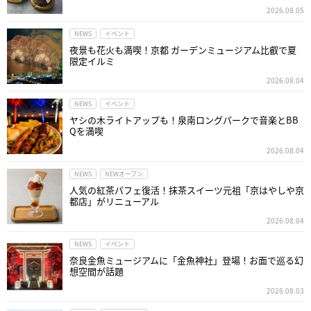
2026.08.05
NEWS
イベント
夜景も花火も満喫！京都 ガーデンミュージアム比叡で夏
限定イルミ
2026.08.04
NEWS
イベント
ヤシの木ライトアップも！泉南ロングパークで音楽とBB
Qを満喫
2026.08.04
NEWS
NEWオープン
人気の紅茶パフェ復活！抹茶スイーツ元祖「京はやしや京
都店」がリニューアル
2026.08.04
NEWS
イベント
奈良金魚ミュージアムに「金魚神社」登場！お面で巡る幻
想空間が話題
2026.08.03