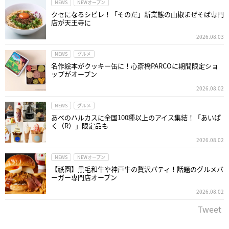
NEWS
NEWオープン
クセになるシビレ！「そのだ」新業態の山椒まぜそば専門
店が天王寺に
2026.08.03
NEWS
グルメ
名作絵本がクッキー缶に！心斎橋PARCOに期間限定ショ
ップがオープン
2026.08.02
NEWS
グルメ
あべのハルカスに全国100種以上のアイス集結！「あいぱ
く（R）」限定品も
2026.08.02
NEWS
NEWオープン
【祇園】黒毛和牛や神戸牛の贅沢パティ！話題のグルメバ
ーガー専門店オープン
2026.08.02
Tweet