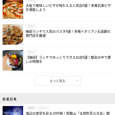
グルメ
大阪で美味しいピザが味わえる人気店9選！本格石窯ピザ
を堪能しよう
グルメ
梅田ランチで人気のパスタ9選！本格イタリアン＆話題の
専門店を厳選
グルメ
【梅田】ランチでゆっくりできるお店9選！都会の中で癒
しの時間を
もっと見る
新着記事
NEWS
イベント
海辺の夜空を彩る1000発！和歌山「太地町花火大会」開