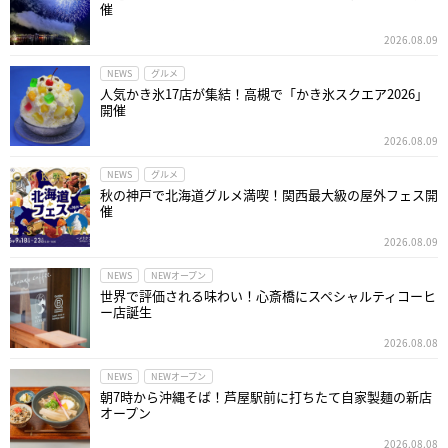
催
2026.08.09
NEWS
グルメ
人気かき氷17店が集結！高槻で「かき氷スクエア2026」
開催
2026.08.09
NEWS
グルメ
秋の神戸で北海道グルメ満喫！関西最大級の屋外フェス開
催
2026.08.09
NEWS
NEWオープン
世界で評価される味わい！心斎橋にスペシャルティコーヒ
ー店誕生
2026.08.08
NEWS
NEWオープン
朝7時から沖縄そば！芦屋駅前に打ちたて自家製麺の新店
オープン
2026.08.08