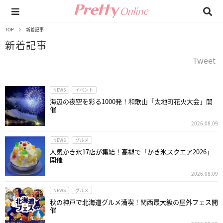
TOP
新着記事
新着記事
Tweet
NEWS
イベント
海辺の夜空を彩る1000発！和歌山「太地町花火大会」開
催
2026.08.09
NEWS
グルメ
人気かき氷17店が集結！高槻で「かき氷スクエア2026」
開催
2026.08.09
NEWS
グルメ
秋の神戸で北海道グルメ満喫！関西最大級の屋外フェス開
催