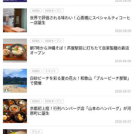
2026.08.09
NEWS
NEWオープン
世界で評価される味わい！心斎橋にスペシャルティコーヒ
ー店誕生
2026.08.08
NEWS
NEWオープン
朝7時から沖縄そば！芦屋駅前に打ちたて自家製麺の新店
オープン
2026.08.08
NEWS
イベント
白砂ビーチを彩る夏の花火！和歌山「ブルービーチ那智」
で開催
2026.08.07
NEWS
NEWオープン
京都初上陸！行列ハンバーグ店「山本のハンバーグ」が河
原町に誕生
2026.08.07
グルメ