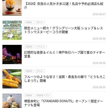
【2026】奈良の人気かき氷12選！名店や予約必須店も紹
介
2026.08.07
NEWS
グルメ
限定メニュー続々！グラングリーン大阪 ショップ＆レス
トランでスヌーピーコラボ開催
2026.08.06
NEWS
イベント
幻想的な夜景＆イルミ！神戸布引ハーブ園で夏のナイター
営業
2026.08.06
NEWS
グルメ
フルーツのような甘さ！滋賀・寿長生の郷で「とうもろこ
しまつり」開催
2026.08.05
NEWS
NEWオープン
堺筋本町に「STANDARD DONUTS」オープン！限定ドー
ナツも登場