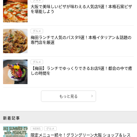
グルメ
大阪で美味しいピザが味わえる人気店9選！本格石窯ピザ
を堪能しよう
グルメ
梅田ランチで人気のパスタ9選！本格イタリアン＆話題の
専門店を厳選
グルメ
【梅田】ランチでゆっくりできるお店9選！都会の中で癒
しの時間を
もっと見る
新着記事
NEWS
グルメ
限定メニュー続々！グラングリーン大阪 ショップ＆レス