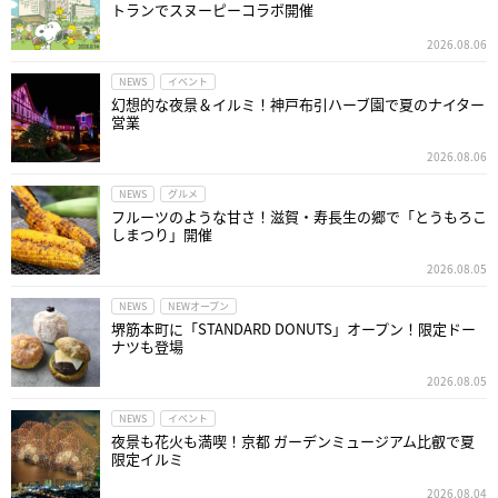
トランでスヌーピーコラボ開催
2026.08.06
NEWS
イベント
幻想的な夜景＆イルミ！神戸布引ハーブ園で夏のナイター
営業
2026.08.06
NEWS
グルメ
フルーツのような甘さ！滋賀・寿長生の郷で「とうもろこ
しまつり」開催
2026.08.05
NEWS
NEWオープン
堺筋本町に「STANDARD DONUTS」オープン！限定ドー
ナツも登場
2026.08.05
NEWS
イベント
夜景も花火も満喫！京都 ガーデンミュージアム比叡で夏
限定イルミ
2026.08.04