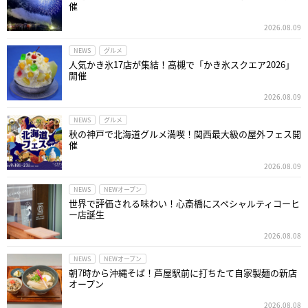
催
2026.08.09
NEWS
グルメ
人気かき氷17店が集結！高槻で「かき氷スクエア2026」
開催
2026.08.09
NEWS
グルメ
秋の神戸で北海道グルメ満喫！関西最大級の屋外フェス開
催
2026.08.09
NEWS
NEWオープン
世界で評価される味わい！心斎橋にスペシャルティコーヒ
ー店誕生
2026.08.08
NEWS
NEWオープン
朝7時から沖縄そば！芦屋駅前に打ちたて自家製麺の新店
オープン
2026.08.08