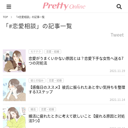
TOP
「#恋愛相談」の記事一覧
「#恋愛相談」の記事一覧
Tweet
モテテク
恋愛・結婚
恋愛がうまくいかない原因とは？恋愛下手な女性へ送る7
つの対処法
2021.11.19
彼との悩み
恋愛・結婚
【感傷日のススメ】彼氏に振られたあと辛い気持ちを整理
する3ステップ
2021.11.14
婚活
恋愛・結婚
婚活に疲れたときに考えて欲しいこと【疲れる原因と対処
法5つ】