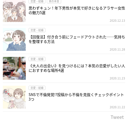
恋愛・結婚
男の本音
思わずキュン！年下男性が本気で好きになるアラサー女性
の魅力5選
2020.12.13
恋愛・結婚
【回復法】付き合う前にフェードアウトされた……気持ち
を整理する方法
2020.11.28
恋愛・結婚
《大人の出会い》を見つけるには？本気の恋愛がしたい人
におすすめな場所4選
2020.11.23
恋愛・結婚
SNSで不倫発覚!?投稿から不倫を見抜くチェックポイント
3つ
2020.11.22
Tweet