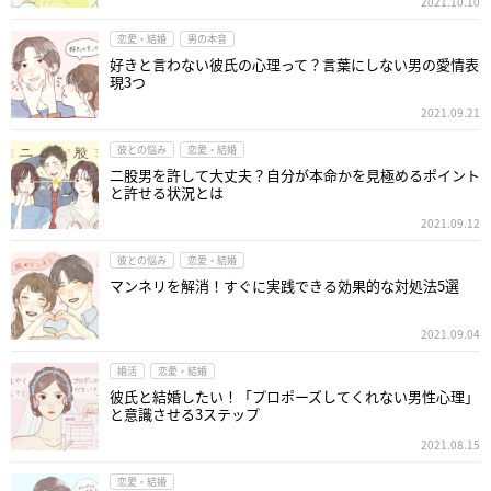
2021.10.10
恋愛・結婚
男の本音
好きと言わない彼氏の心理って？言葉にしない男の愛情表
現3つ
2021.09.21
彼との悩み
恋愛・結婚
二股男を許して大丈夫？自分が本命かを見極めるポイント
と許せる状況とは
2021.09.12
彼との悩み
恋愛・結婚
マンネリを解消！すぐに実践できる効果的な対処法5選
2021.09.04
婚活
恋愛・結婚
彼氏と結婚したい！「プロポーズしてくれない男性心理」
と意識させる3ステップ
2021.08.15
恋愛・結婚