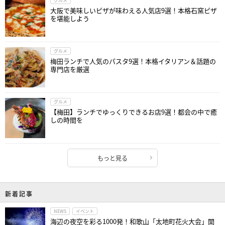
グルメ
大阪で美味しいピザが味わえる人気店9選！本格石窯ピザ
を堪能しよう
グルメ
梅田ランチで人気のパスタ9選！本格イタリアン＆話題の
専門店を厳選
グルメ
【梅田】ランチでゆっくりできるお店9選！都会の中で癒
しの時間を
もっと見る
新着記事
NEWS
イベント
海辺の夜空を彩る1000発！和歌山「太地町花火大会」開