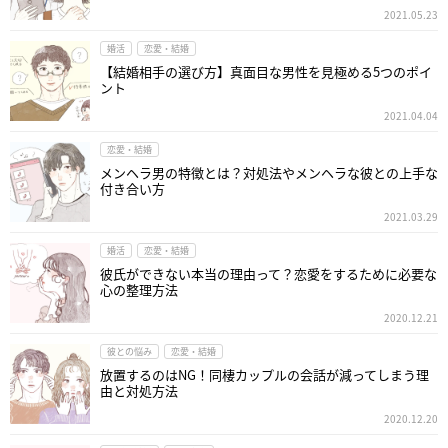
2021.05.23
婚活
恋愛・結婚
【結婚相手の選び方】真面目な男性を見極める5つのポイ
ント
2021.04.04
恋愛・結婚
メンヘラ男の特徴とは？対処法やメンヘラな彼との上手な
付き合い方
2021.03.29
婚活
恋愛・結婚
彼氏ができない本当の理由って？恋愛をするために必要な
心の整理方法
2020.12.21
彼との悩み
恋愛・結婚
放置するのはNG！同棲カップルの会話が減ってしまう理
由と対処方法
2020.12.20