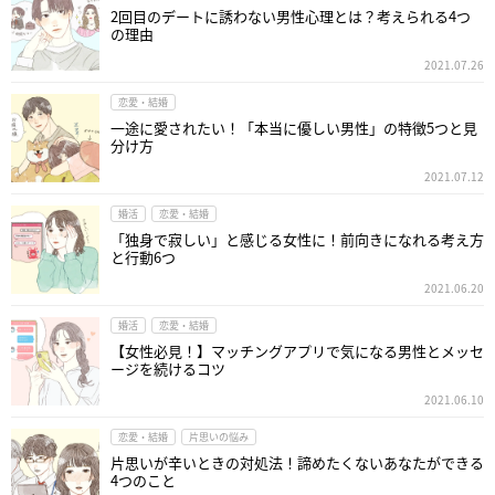
2回目のデートに誘わない男性心理とは？考えられる4つ
の理由
2021.07.26
恋愛・結婚
一途に愛されたい！「本当に優しい男性」の特徴5つと見
分け方
2021.07.12
婚活
恋愛・結婚
「独身で寂しい」と感じる女性に！前向きになれる考え方
と行動6つ
2021.06.20
婚活
恋愛・結婚
【女性必見！】マッチングアプリで気になる男性とメッセ
ージを続けるコツ
2021.06.10
恋愛・結婚
片思いの悩み
片思いが辛いときの対処法！諦めたくないあなたができる
4つのこと