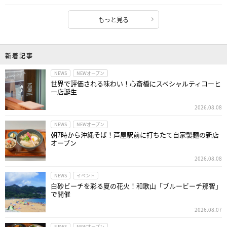
もっと見る
新着記事
NEWS
NEWオープン
世界で評価される味わい！心斎橋にスペシャルティコーヒ
ー店誕生
2026.08.08
NEWS
NEWオープン
朝7時から沖縄そば！芦屋駅前に打ちたて自家製麺の新店
オープン
2026.08.08
NEWS
イベント
白砂ビーチを彩る夏の花火！和歌山「ブルービーチ那智」
で開催
2026.08.07
NEWS
NEWオープン