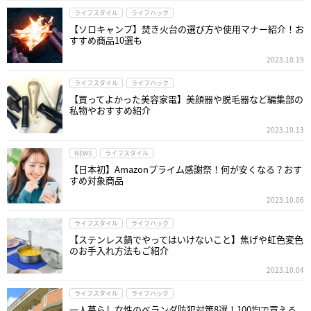
ライフスタイル
ライフハック
【ソロキャンプ】焚き火台の選び方や使用マナー紹介！お
すすめ商品10選も
2023.10.19
ライフスタイル
ライフハック
【買ってよかった美容家電】美顔器や脱毛器など編集部の
私物やおすすめ紹介
2023.10.13
NEWS
ライフスタイル
【日本初】Amazonプライム感謝祭！何が安くなる？おす
すめ対象商品
2023.10.06
ライフスタイル
ライフハック
【ステンレス鍋でやってはいけないこと】焦げや虹色変色
のお手入れ方法もご紹介
2023.10.04
ライフスタイル
ライフハック
一人暮らし女性のベランダ防犯対策8選！100均で買える