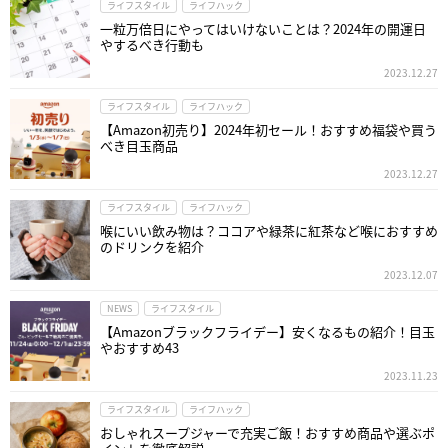
ライフスタイル
ライフハック
一粒万倍日にやってはいけないことは？2024年の開運日
やするべき行動も
2023.12.27
ライフスタイル
ライフハック
【Amazon初売り】2024年初セール！おすすめ福袋や買う
べき目玉商品
2023.12.27
ライフスタイル
ライフハック
喉にいい飲み物は？ココアや緑茶に紅茶など喉におすすめ
のドリンクを紹介
2023.12.07
NEWS
ライフスタイル
【Amazonブラックフライデー】安くなるもの紹介！目玉
やおすすめ43
2023.11.23
ライフスタイル
ライフハック
おしゃれスープジャーで充実ご飯！おすすめ商品や選ぶポ