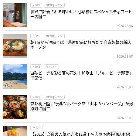
NEWS
NEWオープン
世界で評価される味わい！心斎橋にスペシャルティコーヒ
ー店誕生
2026.08.08
NEWS
NEWオープン
朝7時から沖縄そば！芦屋駅前に打ちたて自家製麺の新店
オープン
2026.08.08
NEWS
イベント
白砂ビーチを彩る夏の花火！和歌山「ブルービーチ那智」
で開催
2026.08.07
NEWS
NEWオープン
京都初上陸！行列ハンバーグ店「山本のハンバーグ」が河
原町に誕生
2026.08.07
グルメ
【2026】奈良の人気かき氷12選！名店や予約必須店も紹