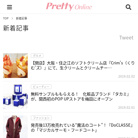
TOP
新着記事
新着記事
Tweet
グルメ
【閉店】大阪・住之江のソフトクリーム店『Crim's（くり
む'ズ）』にて、生クリームとクリームチー…
2019.02.02
ビューティー
無料サンプルももらえる！ 化粧品ブランド『タカミ』
が、関西初のPOP UPストアを梅田にオープン
2019.02.01
ファッション
発売後13万枚売れている“魔法のコート”！『DoCLASSE』
の「マジカルサーモ・フードコート」