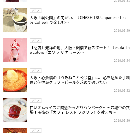
2019.01.31
グルメ
大阪『靭公園』の向かい、『CHASHITSU Japanese Tea
＆ Coffee』で楽しむ…
2019.01.29
グルメ
【閉店】発祥の地、大阪・鶴橋で新スタート！『esola Th
e colors（エソラ ザ カラーズ…
2019.01.24
グルメ
大阪・心斎橋の『うみねこと公会堂』は、心を込めた手料
理と個性派クラフトビールを求めて通いたい
2019.01.22
グルメ
白いオムライスに肉感たっぷりハンバーグ……穴場中の穴
場！玉造の『カフェ レスト フジワラ』を教えち…
2019.01.20
グルメ