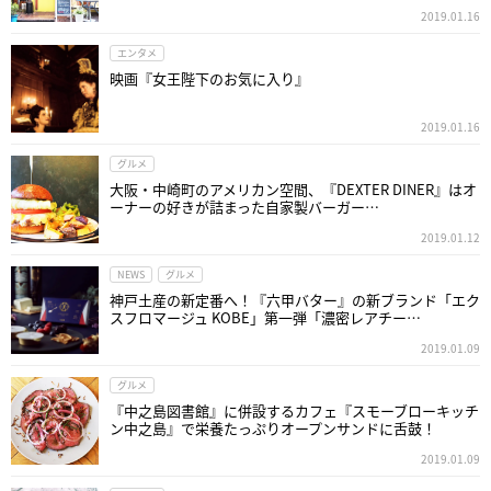
2019.01.16
エンタメ
映画『女王陛下のお気に入り』
2019.01.16
グルメ
大阪・中崎町のアメリカン空間、『DEXTER DINER』はオ
ーナーの好きが詰まった自家製バーガー…
2019.01.12
NEWS
グルメ
神戸土産の新定番へ！『六甲バター』の新ブランド「エク
スフロマージュ KOBE」第一弾「濃密レアチー…
2019.01.09
グルメ
『中之島図書館』に併設するカフェ『スモーブローキッチ
ン中之島』で栄養たっぷりオープンサンドに舌鼓！
2019.01.09