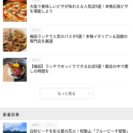
グルメ
大阪で美味しいピザが味わえる人気店9選！本格石窯ピザ
を堪能しよう
グルメ
梅田ランチで人気のパスタ9選！本格イタリアン＆話題の
専門店を厳選
グルメ
【梅田】ランチでゆっくりできるお店9選！都会の中で癒
しの時間を
もっと見る
新着記事
NEWS
イベント
白砂ビーチを彩る夏の花火！和歌山「ブルービーチ那智」