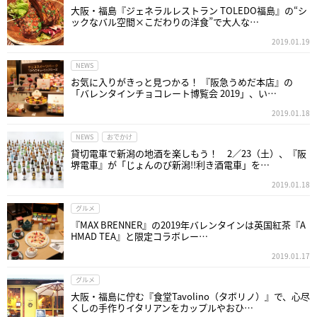
大阪・福島『ジェネラルレストラン TOLEDO福島』の“シ
ックなバル空間×こだわりの洋食”で大人な…
2019.01.19
NEWS
お気に入りがきっと見つかる！ 『阪急うめだ本店』の
「バレンタインチョコレート博覧会 2019」、い…
2019.01.18
NEWS
おでかけ
貸切電車で新潟の地酒を楽しもう！ 2／23（土）、『阪
堺電車』が「じょんのび新潟!!利き酒電車」を…
2019.01.18
グルメ
『MAX BRENNER』の2019年バレンタインは英国紅茶『A
HMAD TEA』と限定コラボレー…
2019.01.17
グルメ
大阪・福島に佇む『食堂Tavolino（タボリノ）』で、心尽
くしの手作りイタリアンをカップルやおひ…