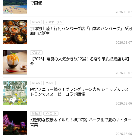
で開催
2026.08.07
NEWS
NEWオープン
京都初上陸！行列ハンバーグ店「山本のハンバーグ」が河
原町に誕生
2026.08.07
グルメ
【2026】奈良の人気かき氷12選！名店や予約必須店も紹
介
2026.08.07
NEWS
グルメ
限定メニュー続々！グラングリーン大阪 ショップ＆レス
トランでスヌーピーコラボ開催
2026.08.06
NEWS
イベント
幻想的な夜景＆イルミ！神戸布引ハーブ園で夏のナイター
営業
2026.08.06