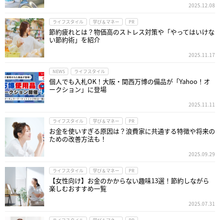
2025.12.08
ライフスタイル
学び＆マネー
PR
節約疲れとは？物価高のストレス対策や「やってはいけな
い節約術」を紹介
2025.11.17
NEWS
ライフスタイル
個人でも入札OK！大阪・関西万博の備品が「Yahoo！オ
ークション」に登場
2025.11.11
ライフスタイル
学び＆マネー
PR
お金を使いすぎる原因は？浪費家に共通する特徴や将来の
ための改善方法も！
2025.09.29
ライフスタイル
学び＆マネー
PR
【女性向け】お金のかからない趣味13選！節約しながら
楽しむおすすめ一覧
2025.07.31