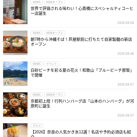
NEWS
NEWオープン
世界で評価される味わい！心斎橋にスペシャルティコーヒ
ー店誕生
2026.08.08
NEWS
NEWオープン
朝7時から沖縄そば！芦屋駅前に打ちたて自家製麺の新店
オープン
2026.08.08
NEWS
イベント
白砂ビーチを彩る夏の花火！和歌山「ブルービーチ那智」
で開催
2026.08.07
NEWS
NEWオープン
京都初上陸！行列ハンバーグ店「山本のハンバーグ」が河
原町に誕生
2026.08.07
グルメ
【2026】奈良の人気かき氷12選！名店や予約必須店も紹
介