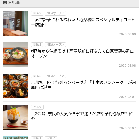
関連記事
NEWS
NEWオープン
世界で評価される味わい！心斎橋にスペシャルティコーヒ
ー店誕生
2026.08.08
NEWS
NEWオープン
朝7時から沖縄そば！芦屋駅前に打ちたて自家製麺の新店
オープン
2026.08.08
NEWS
NEWオープン
京都初上陸！行列ハンバーグ店「山本のハンバーグ」が河
原町に誕生
2026.08.07
グルメ
【2026】奈良の人気かき氷12選！名店や予約必須店も紹
介
2026.08.07
NEWS
グルメ