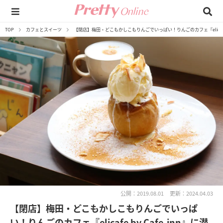
TOP
カフェとスイーツ
【閉店】梅田・どこもかしこもりんごでいっぱい！りんごのカフェ『elicafe by
公開：2019.08.01
更新：2024.04.03
【閉店】梅田・どこもかしこもりんごでいっぱ
い！りんごのカフェ『elicafe by Cafe-inn』に潜