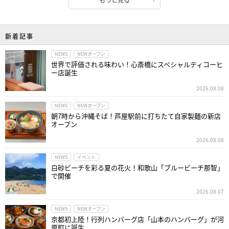
新着記事
NEWS
NEWオープン
世界で評価される味わい！心斎橋にスペシャルティコーヒ
ー店誕生
2026.08.08
NEWS
NEWオープン
朝7時から沖縄そば！芦屋駅前に打ちたて自家製麺の新店
オープン
2026.08.08
NEWS
イベント
白砂ビーチを彩る夏の花火！和歌山「ブルービーチ那智」
で開催
2026.08.07
NEWS
NEWオープン
京都初上陸！行列ハンバーグ店「山本のハンバーグ」が河
原町に誕生