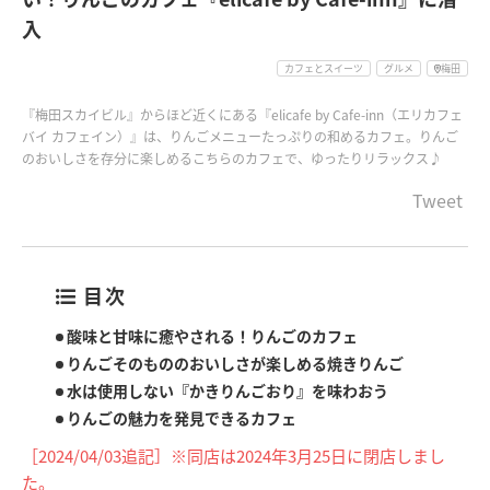
入
カフェとスイーツ
グルメ
梅田
『梅田スカイビル』からほど近くにある『elicafe by Cafe-inn（エリカフェ
バイ カフェイン）』は、りんごメニューたっぷりの和めるカフェ。りんご
のおいしさを存分に楽しめるこちらのカフェで、ゆったりリラックス♪
Tweet
目次
酸味と甘味に癒やされる！りんごのカフェ
りんごそのもののおいしさが楽しめる焼きりんご
水は使用しない『かきりんごおり』を味わおう
りんごの魅力を発見できるカフェ
［2024/04/03追記］※同店は2024年3月25日に閉店しまし
た。