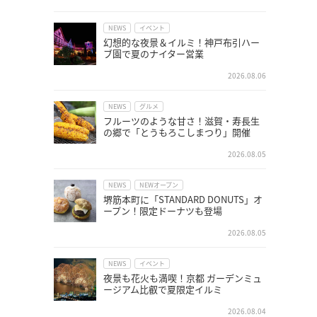
NEWS
イベント
幻想的な夜景＆イルミ！神戸布引ハー
ブ園で夏のナイター営業
2026.08.06
NEWS
グルメ
フルーツのような甘さ！滋賀・寿長生
の郷で「とうもろこしまつり」開催
2026.08.05
NEWS
NEWオープン
堺筋本町に「STANDARD DONUTS」オ
ープン！限定ドーナツも登場
2026.08.05
NEWS
イベント
夜景も花火も満喫！京都 ガーデンミュ
ージアム比叡で夏限定イルミ
2026.08.04