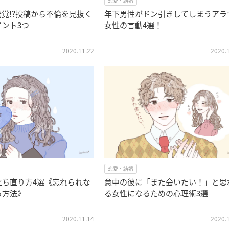
恋愛・結婚
発覚!?投稿から不倫を見抜く
年下男性がドン引きしてしまうアラ
ント3つ
女性の言動4選！
2020.11.22
2020.
恋愛・結婚
立ち直り方4選《忘れられな
意中の彼に「また会いたい！」と思
る方法》
る女性になるための心理術3選
2020.11.14
2020.