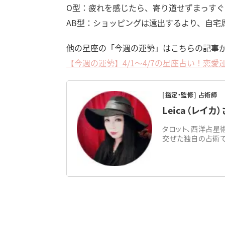
O型：疲れを感じたら、寄り道せずまっす
AB型：ショッピングは遠出するより、自宅
他の星座の「今週の運勢」はこちらの記事
【今週の運勢】4/1～4/7の星座占い！恋
[鑑定・監修] 占術師
Leica（レイカ
タロット、西洋占星
交ぜた独自の占術で