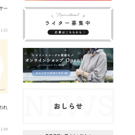
サー
11.21
われ
11.09