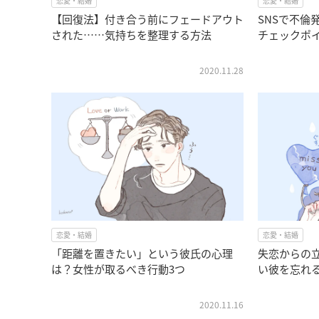
恋愛・結婚
恋愛・結婚
【回復法】付き合う前にフェードアウト
SNSで不倫
された……気持ちを整理する方法
チェックポイ
2020.11.28
恋愛・結婚
恋愛・結婚
「距離を置きたい」という彼氏の心理
失恋からの
は？女性が取るべき行動3つ
い彼を忘れ
2020.11.16