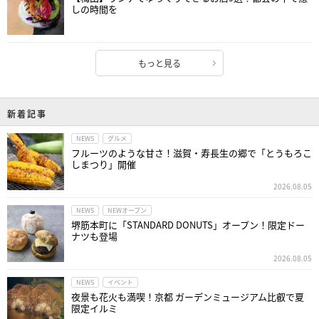
しの時間を
もっと見る
新着記事
NEWS
グルメ
フルーツのような甘さ！滋賀・寿長生の郷で「とうもろこ
しまつり」開催
2026.08.05
NEWS
NEWオープン
堺筋本町に「STANDARD DONUTS」オープン！限定ドー
ナツも登場
2026.08.05
NEWS
イベント
夜景も花火も満喫！京都 ガーデンミュージアム比叡で夏
限定イルミ