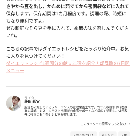
さやから豆を出し、かために茹でてから密閉袋などに入れて
保存
します。保存期間は1カ月程度です。調理の際、時短に
もなり便利ですよ。
ぜひ新鮮なそら豆を手に入れて、季節の味を楽しんでくださ
いね。
こちらの記事ではダイエットレシピをたっぷり紹介中。お気
に入りを見つけてください！
ダイエットレシピ1週間分の献立21選を紹介！朝昼晩の7日間
メニュー
ライター
藤田 彩実
腸活を研究しているフリーランスの管理栄養士です。コラムの執筆や料理教
室の講師、ミスコンテスト出場者の食事サポートなど幅広く活動中。体質改
善に役立つお手軽レシピを提案します。
このライターの記事をもっと読む
おうちごはん
レシピ
春