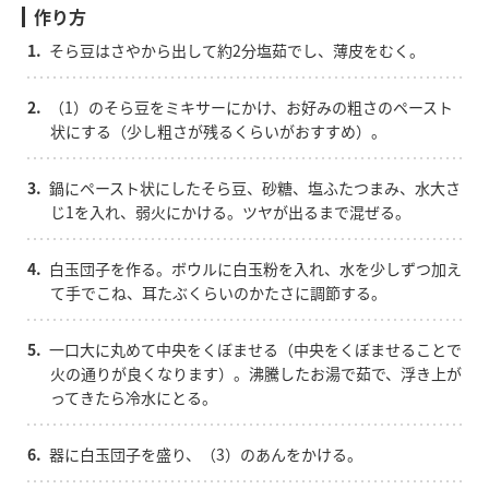
作り方
1.
そら豆はさやから出して約2分塩茹でし、薄皮をむく。
2.
（1）のそら豆をミキサーにかけ、お好みの粗さのペースト
状にする（少し粗さが残るくらいがおすすめ）。
3.
鍋にペースト状にしたそら豆、砂糖、塩ふたつまみ、水大さ
じ1を入れ、弱火にかける。ツヤが出るまで混ぜる。
4.
白玉団子を作る。ボウルに白玉粉を入れ、水を少しずつ加え
て手でこね、耳たぶくらいのかたさに調節する。
5.
一口大に丸めて中央をくぼませる（中央をくぼませることで
火の通りが良くなります）。沸騰したお湯で茹で、浮き上が
ってきたら冷水にとる。
6.
器に白玉団子を盛り、（3）のあんをかける。