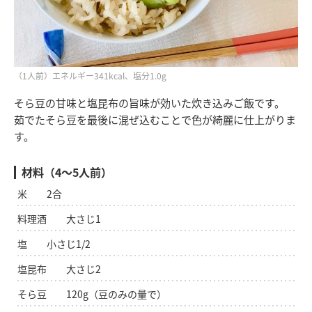
（1人前）エネルギー341kcal、塩分1.0g
そら豆の甘味と塩昆布の旨味が効いた炊き込みご飯です。
茹でたそら豆を最後に混ぜ込むことで色が綺麗に仕上がりま
す。
材料（4～5人前）
米 2合
料理酒 大さじ1
塩 小さじ1/2
塩昆布 大さじ2
そら豆 120g（豆のみの量で）