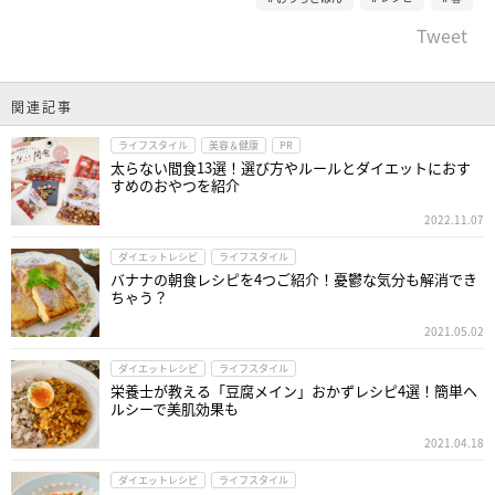
Tweet
関連記事
ライフスタイル
美容＆健康
PR
太らない間食13選！選び方やルールとダイエットにおす
すめのおやつを紹介
2022.11.07
ダイエットレシピ
ライフスタイル
バナナの朝食レシピを4つご紹介！憂鬱な気分も解消でき
ちゃう？
2021.05.02
ダイエットレシピ
ライフスタイル
栄養士が教える「豆腐メイン」おかずレシピ4選！簡単ヘ
ルシーで美肌効果も
2021.04.18
ダイエットレシピ
ライフスタイル