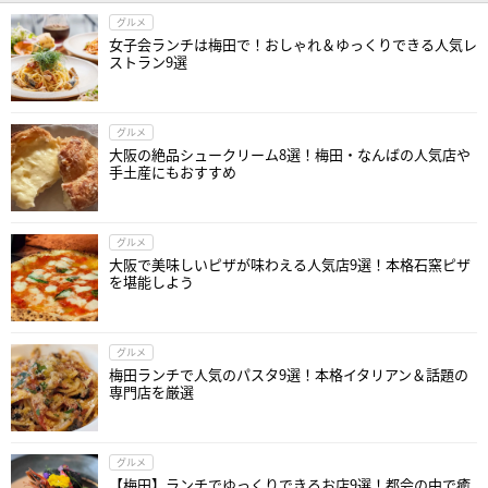
グルメ
女子会ランチは梅田で！おしゃれ＆ゆっくりできる人気レ
ストラン9選
グルメ
大阪の絶品シュークリーム8選！梅田・なんばの人気店や
手土産にもおすすめ
グルメ
大阪で美味しいピザが味わえる人気店9選！本格石窯ピザ
を堪能しよう
グルメ
梅田ランチで人気のパスタ9選！本格イタリアン＆話題の
専門店を厳選
グルメ
【梅田】ランチでゆっくりできるお店9選！都会の中で癒