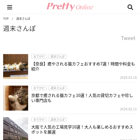
TOP
週末さんぽ
週末さんぽ
Tweet
おでかけ
週末さんぽ
【奈良】癒やされる猫カフェおすすめ7選！時間や料金も
紹介
2024.02.16
おでかけ
週末さんぽ
京都で癒される猫カフェ10選！人気の貸切カフェや珍し
い専門店も
2024.02.11
おでかけ
週末さんぽ
大阪で人気の工場見学10選！大人も楽しめるおすすめス
ポットを厳選