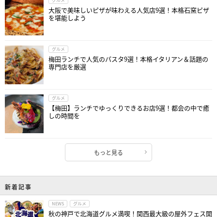
グルメ
大阪で美味しいピザが味わえる人気店9選！本格石窯ピザ
を堪能しよう
グルメ
梅田ランチで人気のパスタ9選！本格イタリアン＆話題の
専門店を厳選
グルメ
【梅田】ランチでゆっくりできるお店9選！都会の中で癒
しの時間を
もっと見る
新着記事
NEWS
グルメ
秋の神戸で北海道グルメ満喫！関西最大級の屋外フェス開