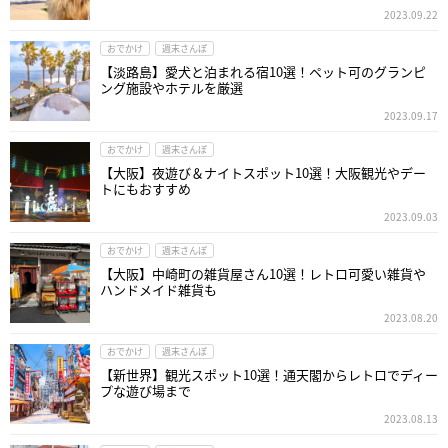
2023.09.22
おでかけ
週末さんぽ
【淡路島】愛犬と泊まれる宿10選！ペット可のグランピ
ング施設やホテルを厳選
2023.09.17
おでかけ
週末さんぽ
【大阪】夜遊び＆ナイトスポット10選！大阪観光やデー
トにもおすすめ
2023.09.03
おでかけ
週末さんぽ
【大阪】中崎町の雑貨屋さん10選！レトロ可愛い雑貨や
ハンドメイド雑貨も
2023.08.20
おでかけ
週末さんぽ
【新世界】観光スポット10選！通天閣からレトロでディー
プな遊び場まで
2023.08.13