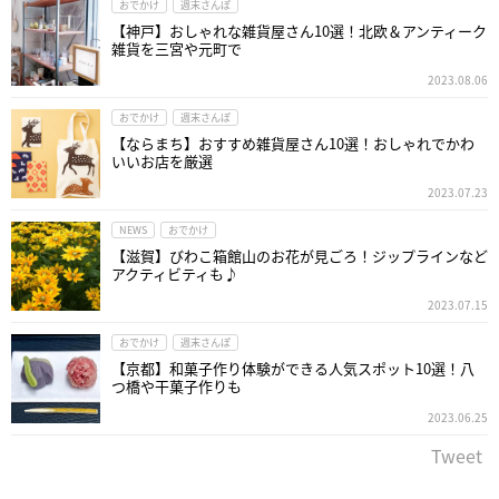
おでかけ
週末さんぽ
【神戸】おしゃれな雑貨屋さん10選！北欧＆アンティーク
雑貨を三宮や元町で
2023.08.06
おでかけ
週末さんぽ
【ならまち】おすすめ雑貨屋さん10選！おしゃれでかわ
いいお店を厳選
2023.07.23
NEWS
おでかけ
【滋賀】びわこ箱館山のお花が見ごろ！ジップラインなど
アクティビティも♪
2023.07.15
おでかけ
週末さんぽ
【京都】和菓子作り体験ができる人気スポット10選！八
つ橋や干菓子作りも
2023.06.25
Tweet