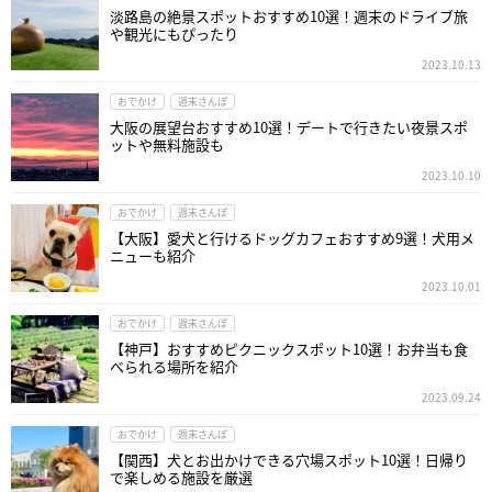
淡路島の絶景スポットおすすめ10選！週末のドライブ旅
や観光にもぴったり
2023.10.13
おでかけ
週末さんぽ
大阪の展望台おすすめ10選！デートで行きたい夜景スポ
ットや無料施設も
2023.10.10
おでかけ
週末さんぽ
【大阪】愛犬と行けるドッグカフェおすすめ9選！犬用メ
ニューも紹介
2023.10.01
おでかけ
週末さんぽ
【神戸】おすすめピクニックスポット10選！お弁当も食
べられる場所を紹介
2023.09.24
おでかけ
週末さんぽ
【関西】犬とお出かけできる穴場スポット10選！日帰り
で楽しめる施設を厳選