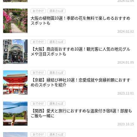
2024.02.04
おでかけ
週末さんぽ
大阪の植物園10選！季節の花を無料で楽しめるおすすめ
スポットも
2024.02.02
おでかけ
週末さんぽ
【大阪】商店街おすすめ10選！観光客に人気の地元グル
メや注目スポットも
2024.01.05
おでかけ
週末さんぽ
【京都】縁結び神社10選！恋愛成就や良縁祈願におすす
めのスポットを紹介
2023.12.01
おでかけ
週末さんぽ
【関西】愛犬と旅行におすすめな温泉付き宿8選！部屋も
ご飯も一緒に
2023.10.15
おでかけ
週末さんぽ