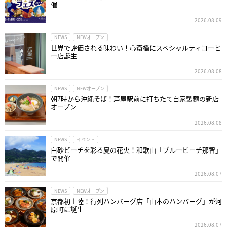
催
2026.08.09
NEWS
NEWオープン
世界で評価される味わい！心斎橋にスペシャルティコーヒ
ー店誕生
2026.08.08
NEWS
NEWオープン
朝7時から沖縄そば！芦屋駅前に打ちたて自家製麺の新店
オープン
2026.08.08
NEWS
イベント
白砂ビーチを彩る夏の花火！和歌山「ブルービーチ那智」
で開催
2026.08.07
NEWS
NEWオープン
京都初上陸！行列ハンバーグ店「山本のハンバーグ」が河
原町に誕生
2026.08.07