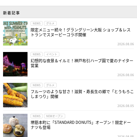
新着記事
NEWS
グルメ
限定メニュー続々！グラングリーン大阪 ショップ＆レス
トランでスヌーピーコラボ開催
2026.08.06
NEWS
イベント
幻想的な夜景＆イルミ！神戸布引ハーブ園で夏のナイター
営業
2026.08.06
NEWS
グルメ
フルーツのような甘さ！滋賀・寿長生の郷で「とうもろこ
しまつり」開催
2026.08.05
NEWS
NEWオープン
堺筋本町に「STANDARD DONUTS」オープン！限定ドー
ナツも登場
2026.08.05