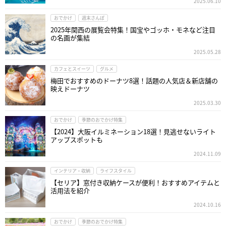
2025.06.10
おでかけ
週末さんぽ
2025年関西の展覧会特集！国宝やゴッホ・モネなど注目
の名画が集結
2025.05.28
カフェとスイーツ
グルメ
梅田でおすすめのドーナツ8選！話題の人気店＆新店舗の
映えドーナツ
2025.03.30
おでかけ
季節のおでかけ特集
【2024】大阪イルミネーション18選！見逃せないライト
アップスポットも
2024.11.09
インテリア・収納
ライフスタイル
【セリア】窓付き収納ケースが便利！おすすめアイテムと
活用法を紹介
2024.10.16
おでかけ
季節のおでかけ特集