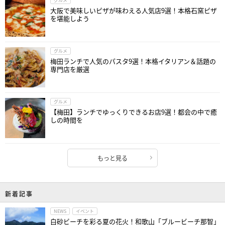
グルメ
大阪で美味しいピザが味わえる人気店9選！本格石窯ピザ
を堪能しよう
グルメ
梅田ランチで人気のパスタ9選！本格イタリアン＆話題の
専門店を厳選
グルメ
【梅田】ランチでゆっくりできるお店9選！都会の中で癒
しの時間を
もっと見る
新着記事
NEWS
イベント
白砂ビーチを彩る夏の花火！和歌山「ブルービーチ那智」