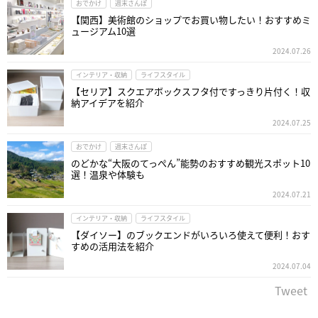
おでかけ
週末さんぽ
【関西】美術館のショップでお買い物したい！おすすめミ
ュージアム10選
2024.07.26
インテリア・収納
ライフスタイル
【セリア】スクエアボックスフタ付ですっきり片付く！収
納アイデアを紹介
2024.07.25
おでかけ
週末さんぽ
のどかな“大阪のてっぺん”能勢のおすすめ観光スポット10
選！温泉や体験も
2024.07.21
インテリア・収納
ライフスタイル
【ダイソー】のブックエンドがいろいろ使えて便利！おす
すめの活用法を紹介
2024.07.04
Tweet