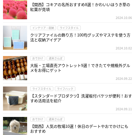
【関西】コキアの名所おすすめ8選！かわいいほうき草の
紅葉が見頃
2024.10.06
インテリア・収納
ライフスタイル
クリアファイルの飾り方！100均グッズやマステを使う方
法と収納アイデア
2024.10.02
おでかけ
週末さんぽ
大阪・工場直売アウトレット9選！できたてや規格外グル
メをお得にゲット
2024.09.22
ライフスタイル
ライフハック
【スタンダードプロダクツ】洗濯板付バケツが便利！おす
すめ活用法を紹介
2024.09.11
おでかけ
週末さんぽ
【関西】人気の牧場10選！休日のデートやおでかけにも
おすすめ