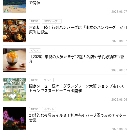
で開催
2026.08.07
NEWS
NEWオープン
京都初上陸！行列ハンバーグ店「山本のハンバーグ」が河
原町に誕生
2026.08.07
グルメ
【2026】奈良の人気かき氷12選！名店や予約必須店も紹
介
2026.08.07
NEWS
グルメ
限定メニュー続々！グラングリーン大阪 ショップ＆レス
トランでスヌーピーコラボ開催
2026.08.06
NEWS
イベント
幻想的な夜景＆イルミ！神戸布引ハーブ園で夏のナイター
営業
2026.08.06