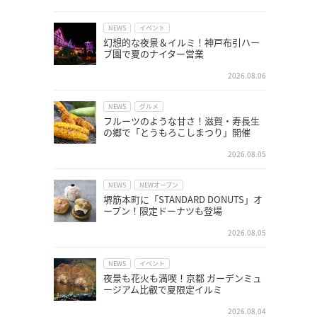
NEWS
イベント
幻想的な夜景＆イルミ！神戸布引ハー
ブ園で夏のナイター営業
2026.08.06
NEWS
グルメ
フルーツのような甘さ！滋賀・寿長生
の郷で「とうもろこしまつり」開催
2026.08.05
NEWS
NEWオープン
堺筋本町に「STANDARD DONUTS」オ
ープン！限定ドーナツも登場
2026.08.05
NEWS
イベント
夜景も花火も満喫！京都 ガーデンミュ
ージアム比叡で夏限定イルミ
2026.08.04