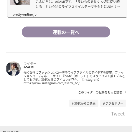
こんにちは、ASAMIです。「良いものを長く大切に使い続
ける」という私のライフスタイルテーマをもとにお届けす
る連載コラム「30代からの名品」。今回は「THE
ROW（ザ・ロウ）」のサンダルをご紹介します。オルセン
姉妹によって創業された「THE ROW（ザ・ロウ）」「TH...
連載の一覧へ
ライター
ASAMI
働く女性にファッションコーデやライフスタイルのアイデアを提案。ファッ
ションコーディネートサイト『bo-té（ボーテ）』のスタイリスト兼モデルと
しても活動。30代女性のアイコン的存在。 【Instagram】
https://www.instagram.com/asami_bo/
このライターの記事をもっと読む
30代からの名品
アクセサリー
Tweet