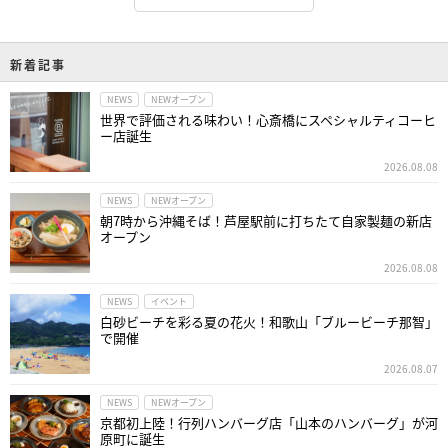
新着記事
NEWS
NEWオープン
世界で評価される味わい！心斎橋にスペシャルティコーヒ
ー店誕生
2026.08.08
NEWS
NEWオープン
朝7時から沖縄そば！芦屋駅前に打ちたて自家製麺の新店
オープン
2026.08.08
NEWS
イベント
白砂ビーチを彩る夏の花火！和歌山「ブルービーチ那智」
で開催
2026.08.07
NEWS
NEWオープン
京都初上陸！行列ハンバーグ店「山本のハンバーグ」が河
原町に誕生