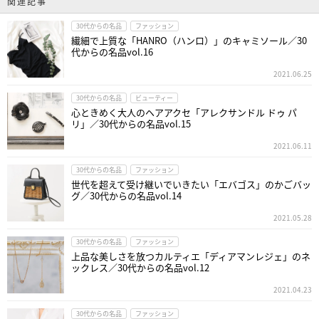
関連記事
30代からの名品
ファッション
繊細で上質な「HANRO（ハンロ）」のキャミソール／30
代からの名品vol.16
2021.06.25
30代からの名品
ビューティー
心ときめく大人のヘアアクセ「アレクサンドル ドゥ パ
リ」／30代からの名品vol.15
2021.06.11
30代からの名品
ファッション
世代を超えて受け継いでいきたい「エバゴス」のかごバッ
グ／30代からの名品vol.14
2021.05.28
30代からの名品
ファッション
上品な美しさを放つカルティエ「ディアマンレジェ」のネ
ックレス／30代からの名品vol.12
2021.04.23
30代からの名品
ファッション