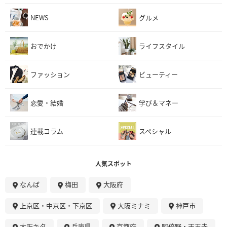
NEWS
グルメ
おでかけ
ライフスタイル
ファッション
ビューティー
恋愛・結婚
学び＆マネー
連載コラム
スペシャル
人気スポット
なんば
梅田
大阪府
上京区・中京区・下京区
大阪ミナミ
神戸市
大阪キタ
兵庫県
京都府
阿倍野・天王寺