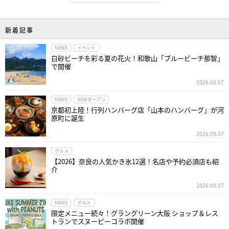
新着記事
NEWS
イベント
白砂ビーチを彩る夏の花火！和歌山「ブルービーチ那智」
で開催
2026.08.07
NEWS
NEWオープン
京都初上陸！行列ハンバーグ店「山本のハンバーグ」が河
原町に誕生
2026.08.07
グルメ
【2026】奈良の人気かき氷12選！名店や予約必須店も紹
介
2026.08.07
NEWS
グルメ
限定メニュー続々！グラングリーン大阪 ショップ＆レス
トランでスヌーピーコラボ開催