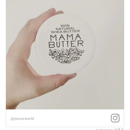
@youcarworld
Instagram で見る