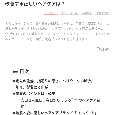
改善する正しいヘアケアは？
プレゼント
ライフスタイル
応募終了
美容＆健康
大人の女性にとって、髪や頭皮の悩みはつきもの。子育てに家事に大忙しの
読者モデルが抱える髪の悩みに、『サラヤ』のヘアケア商品開発担当者
が“今日からできる美髪を育てるメソッド”をレクチャー！さらにオススメの
ヘアケアアイテムもご紹介。読者プレゼントもありますよ！
Tweet
目次
毛先の乾燥、指通りの悪さ、ハリやコシの減少。
年々、髪質に変化が
美髪のポイントは「頭皮」
安田さん直伝、今日からできる“2つのヘアケア習
慣”！
地肌と髪に優しいヘアケアブランド「ココパーム」