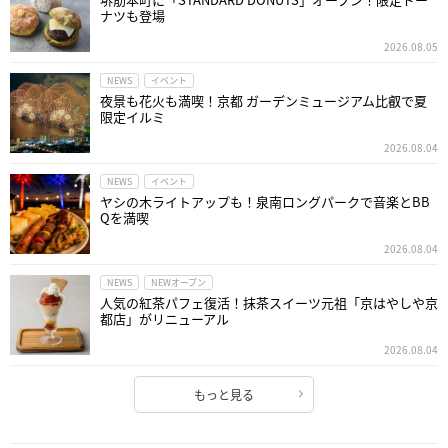
ナツも登場
2026.08.05
NEWS
イベント
夜景も花火も満喫！京都 ガーデンミュージアム比叡で夏
限定イルミ
2026.08.04
NEWS
イベント
ヤシの木ライトアップも！泉南ロングパークで音楽とBB
Qを満喫
2026.08.04
NEWS
NEWオープン
人気の紅茶パフェ復活！抹茶スイーツ元祖「京はやしや京
都店」がリニューアル
2026.08.04
もっと見る