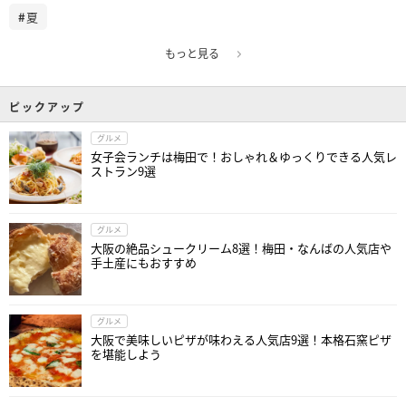
夏
もっと見る
ピックアップ
グルメ
女子会ランチは梅田で！おしゃれ＆ゆっくりできる人気レ
ストラン9選
グルメ
大阪の絶品シュークリーム8選！梅田・なんばの人気店や
手土産にもおすすめ
グルメ
大阪で美味しいピザが味わえる人気店9選！本格石窯ピザ
を堪能しよう