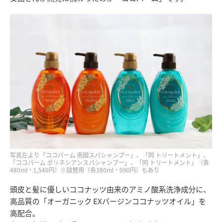
写真左より「ココパーム 南国スパシャンプー」、「同 トリートメント」、
「ココパーム ポリネシアンスパシャンプー」、「同 トリートメント」（各
480ml・1,540円）※詰替用（各380ml・990円）もあり
頭皮と髪に優しいココナッツ由来のアミノ酸系洗浄成分に、
高品質の「オーガニック EXバージンココナッツオイル」を
高配合。