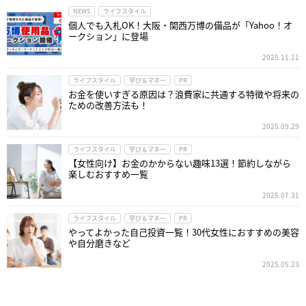
NEWS
ライフスタイル
個人でも入札OK！大阪・関西万博の備品が「Yahoo！オ
ークション」に登場
2025.11.11
ライフスタイル
学び＆マネー
PR
お金を使いすぎる原因は？浪費家に共通する特徴や将来の
ための改善方法も！
2025.09.29
ライフスタイル
学び＆マネー
PR
【女性向け】お金のかからない趣味13選！節約しながら
楽しむおすすめ一覧
2025.07.31
ライフスタイル
学び＆マネー
PR
やってよかった自己投資一覧！30代女性におすすめの美容
や自分磨きなど
2025.05.23