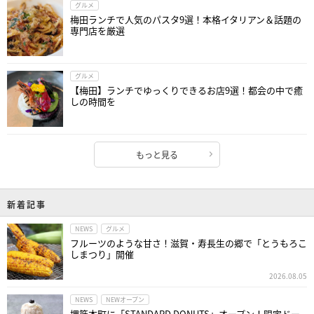
グルメ
梅田ランチで人気のパスタ9選！本格イタリアン＆話題の
専門店を厳選
グルメ
【梅田】ランチでゆっくりできるお店9選！都会の中で癒
しの時間を
もっと見る
新着記事
NEWS
グルメ
フルーツのような甘さ！滋賀・寿長生の郷で「とうもろこ
しまつり」開催
2026.08.05
NEWS
NEWオープン
堺筋本町に「STANDARD DONUTS」オープン！限定ドー