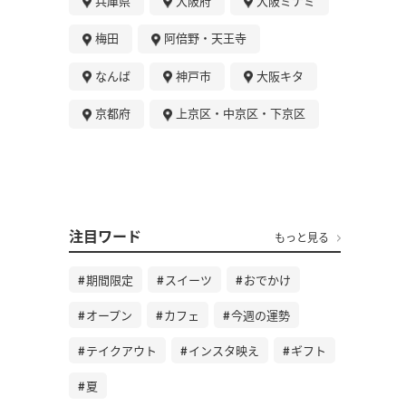
兵庫県
大阪府
大阪ミナミ
梅田
阿倍野・天王寺
なんば
神戸市
大阪キタ
京都府
上京区・中京区・下京区
注目ワード
もっと見る
期間限定
スイーツ
おでかけ
オープン
カフェ
今週の運勢
テイクアウト
インスタ映え
ギフト
夏