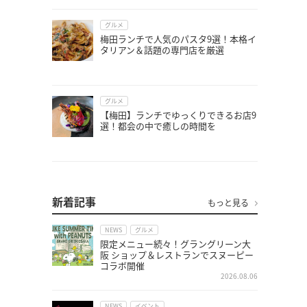
グルメ
梅田ランチで人気のパスタ9選！本格イ
タリアン＆話題の専門店を厳選
グルメ
【梅田】ランチでゆっくりできるお店9
選！都会の中で癒しの時間を
新着記事
もっと見る
NEWS
グルメ
限定メニュー続々！グラングリーン大
阪 ショップ＆レストランでスヌーピー
コラボ開催
2026.08.06
NEWS
イベント