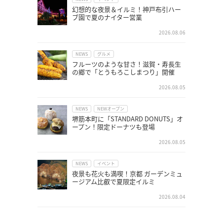
幻想的な夜景＆イルミ！神戸布引ハー
ブ園で夏のナイター営業
2026.08.06
NEWS
グルメ
フルーツのような甘さ！滋賀・寿長生
の郷で「とうもろこしまつり」開催
2026.08.05
NEWS
NEWオープン
堺筋本町に「STANDARD DONUTS」オ
ープン！限定ドーナツも登場
2026.08.05
NEWS
イベント
夜景も花火も満喫！京都 ガーデンミュ
ージアム比叡で夏限定イルミ
2026.08.04