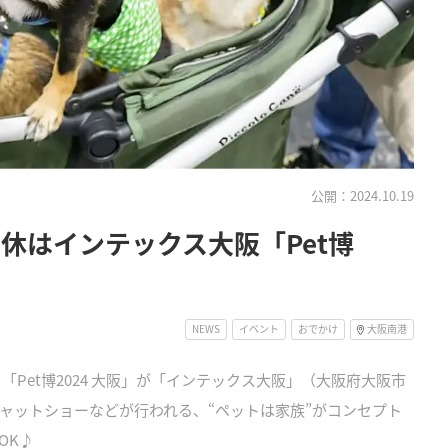
公開：2024.10.19
連休はインテックス大阪「Pet博
NEWS
イベント
おでかけ
大阪南港
、「Pet博2024 大阪」が「インテックス大阪」（大阪府大阪市
ャットショーなどが行われる、“ペットは家族”がコンセプト
OK♪