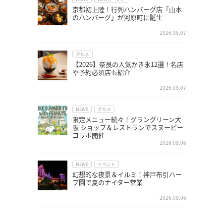
京都初上陸！行列ハンバーグ店「山本
のハンバーグ」が河原町に誕生
2026.08.07
グルメ
【2026】奈良の人気かき氷12選！名店
や予約必須店も紹介
2026.08.07
NEWS
グルメ
限定メニュー続々！グラングリーン大
阪 ショップ＆レストランでスヌーピー
コラボ開催
2026.08.06
NEWS
イベント
幻想的な夜景＆イルミ！神戸布引ハー
ブ園で夏のナイター営業
2026.08.06