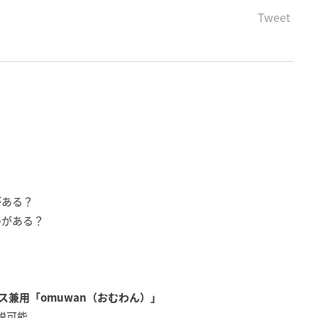
Tweet
がある？
のがある？
？
兼用「omuwan（おむわん）」
脱可能