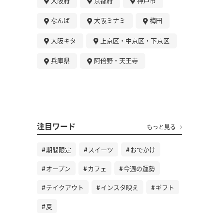
大阪府
京都府
神戸市
なんば
大阪ミナミ
梅田
大阪キタ
上京区・中京区・下京区
兵庫県
阿倍野・天王寺
注目ワード
もっと見る
期間限定
スイーツ
おでかけ
オープン
カフェ
今週の運勢
テイクアウト
インスタ映え
ギフト
夏