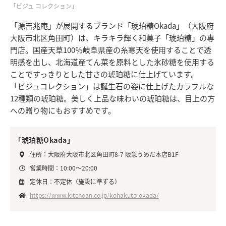
「ビジュ コレクション」
「源吉兆庵」が展開するブランド「琥珀糖Okada」（大阪府
大阪市北区角田町）は、キラキラ輝く和菓子「琥珀糖」の専
門店。国産天草100％岐阜県産の糸寒天を使用することで透
明感を出し、北海道産てん菜を原料とした氷砂糖を使用する
ことですっきりとした甘さの琥珀糖に仕上げています。
「ビジュコレクション」は誕生石の姿に仕上げたカラフルな
12種類の琥珀糖。美しく上品な味わいの琥珀糖は、目上の方
への贈り物にもおすすめです。
「琥珀糖Okada」
住所：大阪府大阪市北区角田町8-7 阪急うめだ本店B1F
営業時間：10:00～20:00
定休日：不定休（施設に準ずる）
https://www.kitchoan.co.jp/kohakuto-okada/