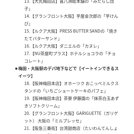
13.【大丸梅田店】喜八洲総本舗の「みたらし団
子」
14.【グランフロント大阪】芋屋金次郎の「芋けん
ぴ」
15.【ルクア大阪】PRESS BUTTER SANDの「焼き
たてバターサンド」
16.【ルクア大阪】ダニエルの「カヌレ」
17.【NU茶屋町プラス】ホテルショコラの「チョ
コレート」
梅田・大阪駅のデパ地下などで【イートインできるス
イーツ】
18.【阪神梅田本店】オホーツク おこっぺミルクス
タンドの「いちごショートケーキのパフェ」
19.【阪神梅田本店】茶寮 伊藤園の「抹茶白玉あず
きソフトクリーム」
20.【グランフロント大阪】GARIGUETTE（ガリゲ
ット） 大阪の「ミルプレッセ」
21.【阪急三番街】台湾甜商店（たいわんてんしょ