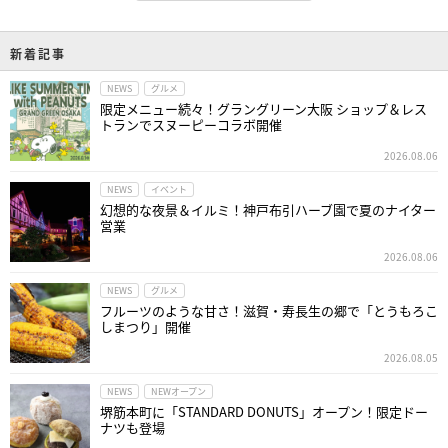
新着記事
NEWS
グルメ
限定メニュー続々！グラングリーン大阪 ショップ＆レス
トランでスヌーピーコラボ開催
2026.08.06
NEWS
イベント
幻想的な夜景＆イルミ！神戸布引ハーブ園で夏のナイター
営業
2026.08.06
NEWS
グルメ
フルーツのような甘さ！滋賀・寿長生の郷で「とうもろこ
しまつり」開催
2026.08.05
NEWS
NEWオープン
堺筋本町に「STANDARD DONUTS」オープン！限定ドー
ナツも登場