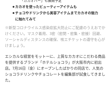
「カカオバー」も展開予定
カカオを使ったビューティーアイテムも
チョコやドリンクから美容アイテムまでカカオの魅力
に触れてみて
※新型コロナウイルス感染症拡大防止にご配慮のうえおでか
けください。マスク着用、3密（密閉・密集・密接）回避、
ソーシャルディスタンスの確保、咳エチケットの遵守を心が
けましょう。
エシカルな経営をモットーに、上質なカカオにこだわる商品
を提供するブランド「ホテルショコラ」が大阪市内に初出
店。7月16日（金）にオープンしたばかりの同店で、人気の
ショコラドリンクやチョコレートを編集部が試食してきまし
た。