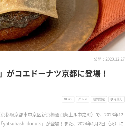
公開：2023.12.27
」がコエドーナツ京都に登場！
NEWS
グルメ
期間限定
河原町
都）」（京都府京都市中京区新京極通四条上ル中之町）で、2023年12
atsuhashi donuts」が登場！また、2024年1月2日（火）に