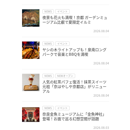
NEWS
イベント
夜景も花火も満喫！京都 ガーデンミュ
ージアム比叡で夏限定イルミ
2026.08.04
NEWS
イベント
ヤシの木ライトアップも！泉南ロング
パークで音楽とBBQを満喫
2026.08.04
NEWS
NEWオープン
人気の紅茶パフェ復活！抹茶スイーツ
元祖「京はやしや京都店」がリニュー
アル
2026.08.04
NEWS
イベント
奈良金魚ミュージアムに「金魚神社」
登場！お面で巡る幻想空間が話題
2026.08.03