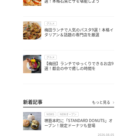
選！本格石窯ピザを堪能しよう
グルメ
梅田ランチで人気のパスタ9選！本格イ
タリアン＆話題の専門店を厳選
グルメ
【梅田】ランチでゆっくりできるお店9
選！都会の中で癒しの時間を
新着記事
もっと見る
NEWS
NEWオープン
堺筋本町に「STANDARD DONUTS」オ
ープン！限定ドーナツも登場
2026.08.05