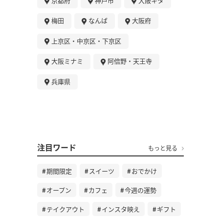
京都府
神戸市
大阪キタ
梅田
なんば
大阪府
上京区・中京区・下京区
大阪ミナミ
阿倍野・天王寺
兵庫県
注目ワード
もっと見る
期間限定
スイーツ
おでかけ
オープン
カフェ
今週の運勢
テイクアウト
インスタ映え
ギフト