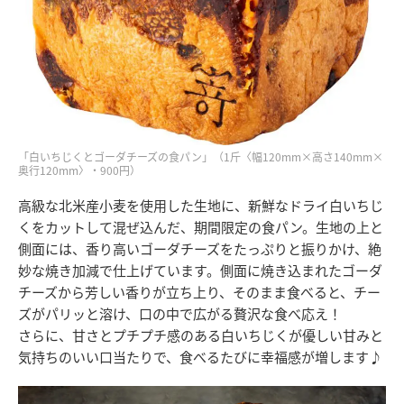
「白いちじくとゴーダチーズの食パン」（1斤〈幅120mm×高さ140mm×
奥行120mm〉・900円）
高級な北米産小麦を使用した生地に、新鮮なドライ白いちじ
くをカットして混ぜ込んだ、期間限定の食パン。生地の上と
側面には、香り高いゴーダチーズをたっぷりと振りかけ、絶
妙な焼き加減で仕上げています。側面に焼き込まれたゴーダ
チーズから芳しい香りが立ち上り、そのまま食べると、チー
ズがパリッと溶け、口の中で広がる贅沢な食べ応え！
さらに、甘さとプチプチ感のある白いちじくが優しい甘みと
気持ちのいい口当たりで、食べるたびに幸福感が増します♪