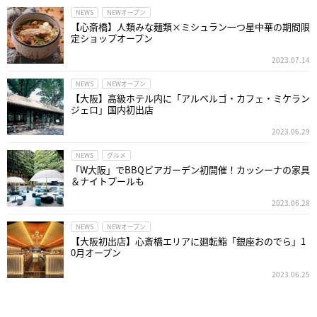
NEWS
NEWオープン
【心斎橋】人類みな麺類×ミシュラン一つ星中華の期間限
定ショップオープン
2023.07.14
NEWS
NEWオープン
【大阪】高級ホテル内に「アルベルゴ・カフェ・ミケラン
ジェロ」国内初出店
2023.06.29
NEWS
グルメ
「W大阪」でBBQビアガーデン初開催！カッシーナの家具
＆ナイトプールも
2023.06.28
NEWS
NEWオープン
【大阪初出店】心斎橋エリアに廻転鮨「銀座おのでら」1
0月オープン
2023.06.25