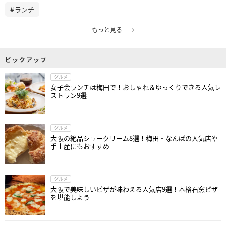
ランチ
もっと見る
ピックアップ
グルメ
女子会ランチは梅田で！おしゃれ＆ゆっくりできる人気レ
ストラン9選
グルメ
大阪の絶品シュークリーム8選！梅田・なんばの人気店や
手土産にもおすすめ
グルメ
大阪で美味しいピザが味わえる人気店9選！本格石窯ピザ
を堪能しよう