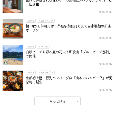
ー店誕生
2026.08.08
NEWS
NEWオープン
朝7時から沖縄そば！芦屋駅前に打ちたて自家製麺の新店
オープン
2026.08.08
NEWS
イベント
白砂ビーチを彩る夏の花火！和歌山「ブルービーチ那智」
で開催
2026.08.07
NEWS
NEWオープン
京都初上陸！行列ハンバーグ店「山本のハンバーグ」が河
原町に誕生
2026.08.07
もっと見る