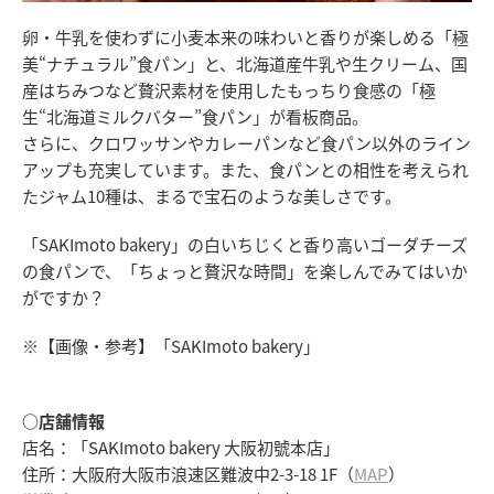
卵・牛乳を使わずに小麦本来の味わいと香りが楽しめる「極
美“ナチュラル”食パン」と、北海道産牛乳や生クリーム、国
産はちみつなど贅沢素材を使用したもっちり食感の「極
生“北海道ミルクバター”食パン」が看板商品。
さらに、クロワッサンやカレーパンなど食パン以外のライン
アップも充実しています。また、食パンとの相性を考えられ
たジャム10種は、まるで宝石のような美しさです。
「SAKImoto bakery」の白いちじくと香り高いゴーダチーズ
の食パンで、「ちょっと贅沢な時間」を楽しんでみてはいか
がですか？
※【画像・参考】「SAKImoto bakery」
○店舗情報
店名：「SAKImoto bakery 大阪初號本店」
住所：大阪府大阪市浪速区難波中2-3-18 1F（
MAP
）