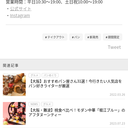
営業時間：平日10:30～19:00、土日祝10:00～19:00
・
公式サイト
・
Instagram
テイクアウト
パン
新発売
期間限定
Tweet
関連記事
グルメ
パンめぐり
【大阪】おすすめパン屋さん31選！今行きたい人気店を
パン好きライターが厳選
2022.03.26
NEWS
グルメ
【大阪・難波】桃食べ比べ！モダン中華「堀江ブルー」の
アフタヌーンティー
2023.07.23