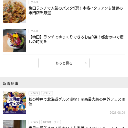
グルメ
梅田ランチで人気のパスタ9選！本格イタリアン＆話題の
専門店を厳選
グルメ
【梅田】ランチでゆっくりできるお店9選！都会の中で癒
しの時間を
もっと見る
新着記事
NEWS
グルメ
秋の神戸で北海道グルメ満喫！関西最大級の屋外フェス開
催
2026.08.09
NEWS
NEWオープン
世界で評価される味わい！心斎橋にスペシャルティコーヒ