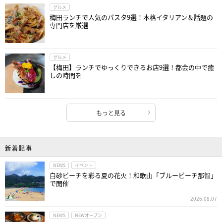
グルメ
梅田ランチで人気のパスタ9選！本格イタリアン＆話題の
専門店を厳選
グルメ
【梅田】ランチでゆっくりできるお店9選！都会の中で癒
しの時間を
もっと見る
新着記事
NEWS
イベント
白砂ビーチを彩る夏の花火！和歌山「ブルービーチ那智」
で開催
2026.08.07
NEWS
NEWオープン