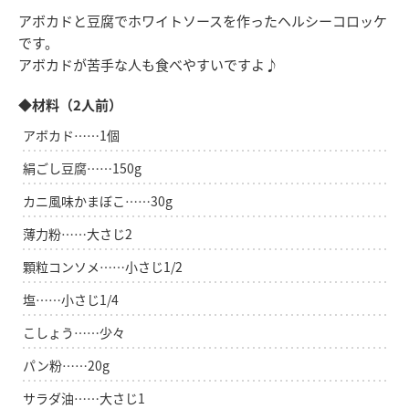
アボカドと豆腐でホワイトソースを作ったヘルシーコロッケ
です。
アボカドが苦手な人も食べやすいですよ♪
◆材料（2人前）
アボカド……1個
絹ごし豆腐……150g
カニ風味かまぼこ……30g
薄力粉……大さじ2
顆粒コンソメ……小さじ1/2
塩……小さじ1/4
こしょう……少々
パン粉……20g
サラダ油……大さじ1