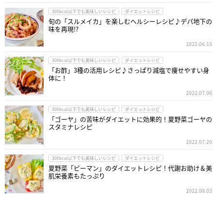
300kcal以下でも美味しいレシピ
ダイエットレシピ
旬の「スルメイカ」を楽しむヘルシーレシピ♪デパ地下の
味を再現!?
2022.06.15
300kcal以下でも美味しいレシピ
ダイエットレシピ
「お酢」3種の活用レシピ♪さっぱり減塩で痩せやすい身
体に！
2022.07.06
300kcal以下でも美味しいレシピ
ダイエットレシピ
「ゴーヤ」の苦味がダイエットに効果的！夏野菜ゴーヤの
スタミナレシピ
2022.07.20
300kcal以下でも美味しいレシピ
ダイエットレシピ
夏野菜「ピーマン」のダイエットレシピ！代謝お助け＆美
肌栄養素もたっぷり
2022.08.03