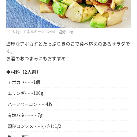
（1人前）エネルギー209kcal 塩分1.2g
濃厚なアボカドとたっぷりきのこで食べ応えのあるサラダで
す。
お酒のおつまみにもおすすめ！
◆材料（2人前）
アボカド……1個
エリンギ……100g
ハーフベーコン……4枚
有塩バター……7g
顆粒コンソメ……小さじ1/2