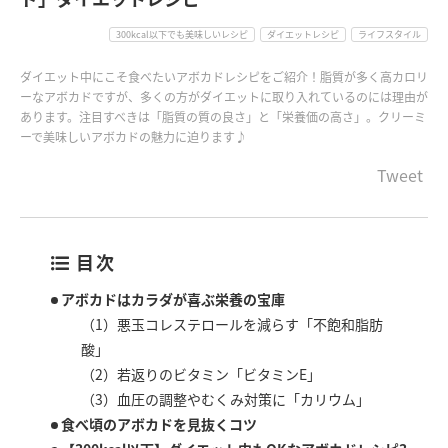
300kcal以下でも美味しいレシピ
ダイエットレシピ
ライフスタイル
ダイエット中にこそ食べたいアボカドレシピをご紹介！脂質が多く高カロリ
ーなアボカドですが、多くの方がダイエットに取り入れているのには理由が
あります。注目すべきは「脂質の質の良さ」と「栄養価の高さ」。クリーミ
ーで美味しいアボカドの魅力に迫ります♪
Tweet
目次
アボカドはカラダが喜ぶ栄養の宝庫
（1）悪玉コレステロールを減らす「不飽和脂肪
酸」
（2）若返りのビタミン「ビタミンE」
（3）血圧の調整やむくみ対策に「カリウム」
食べ頃のアボカドを見抜くコツ