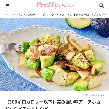
TOP
300kcal以下でも美味しいレシピ
【300キロカロリー以下】美の強い味方「アボカド」ダイ
公開：2023.07.19
【300キロカロリー以下】美の強い味方「アボカ
ド」ダイエットレシピ