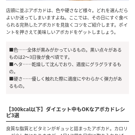
店頭に並ぶアボカドは、色や硬さなど様々。どれを選んだら
よいか迷ってしまいますよね。ここでは、その日にすぐ食べ
られる完熟したアボカドを見抜くコツをご紹介します。ポイ
ントを押さえて美味しいアボカドをゲットしましょう。
■色……全体が黒みがかっているもの。黒い点々がある
ものは2～3日後が食べ頃です。
■ヘタ……乾燥して沈んでおり、適度にグラグラするも
の。
■硬さ……優しく触れた際に適度にやわらかく弾力があ
るもの。
【300kcal以下】ダイエット中もOKなアボカドレシ
ピ3選
良質な脂質とビタミンがギュッと詰まったアボカド。カロリ