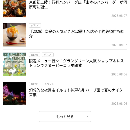
京都初上陸！行列ハンバーグ店「山本のハンバーグ」が河
原町に誕生
2026.08.07
グルメ
【2026】奈良の人気かき氷12選！名店や予約必須店も紹
介
2026.08.07
NEWS
グルメ
限定メニュー続々！グラングリーン大阪 ショップ＆レス
トランでスヌーピーコラボ開催
2026.08.06
NEWS
イベント
幻想的な夜景＆イルミ！神戸布引ハーブ園で夏のナイター
営業
2026.08.06
もっと見る