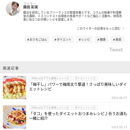
ライター
藤田 彩実
腸活を研究しているフリーランスの管理栄養士です。コラムの執筆や料理教
室の講師、ミスコンテスト出場者の食事サポートなど幅広く活動中。体質改
善に役立つお手軽レシピを提案します。
このライターの記事をもっと読む
おうちごはん
ダイエット
レシピ
健康
美容
Tweet
関連記事
300kcal以下でも美味しいレシピ
ダイエットレシピ
「梅干し」パワーで梅雨太り撃退！さっぱり美味しいダイ
エットレシピ
2023.06.07
300kcal以下でも美味しいレシピ
ダイエットレシピ
「タコ」を使ったダイエットおつまみレシピ♪合うお酒も
一緒に紹介
2023.05.17