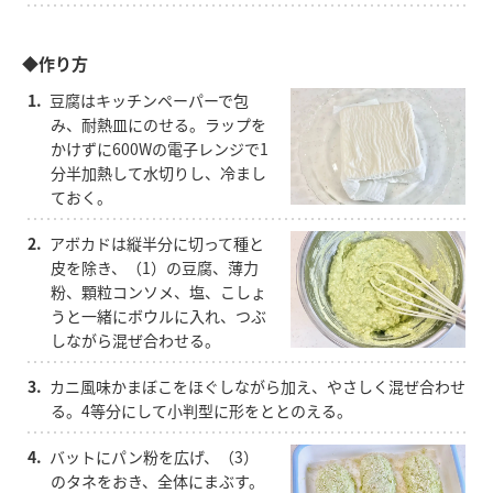
◆作り方
1.
豆腐はキッチンペーパーで包
み、耐熱皿にのせる。ラップを
かけずに600Wの電子レンジで1
分半加熱して水切りし、冷まし
ておく。
2.
アボカドは縦半分に切って種と
皮を除き、（1）の豆腐、薄力
粉、顆粒コンソメ、塩、こしょ
うと一緒にボウルに入れ、つぶ
しながら混ぜ合わせる。
3.
カニ風味かまぼこをほぐしながら加え、やさしく混ぜ合わせ
る。4等分にして小判型に形をととのえる。
4.
バットにパン粉を広げ、（3）
のタネをおき、全体にまぶす。