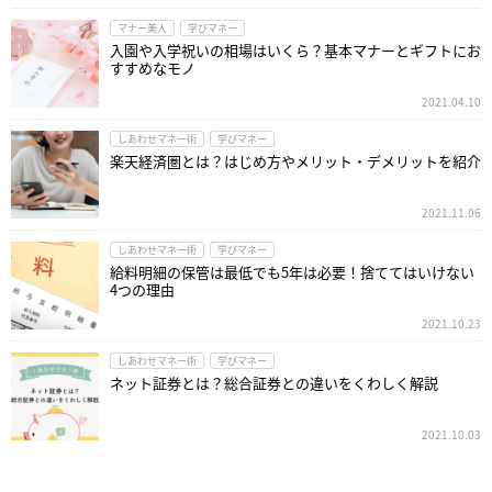
マナー美人
学びマネー
入園や入学祝いの相場はいくら？基本マナーとギフトにお
すすめなモノ
2021.04.10
しあわせマネー術
学びマネー
楽天経済圏とは？はじめ方やメリット・デメリットを紹介
2021.11.06
しあわせマネー術
学びマネー
給料明細の保管は最低でも5年は必要！捨ててはいけない
4つの理由
2021.10.23
しあわせマネー術
学びマネー
ネット証券とは？総合証券との違いをくわしく解説
2021.10.03