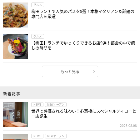
グルメ
梅田ランチで人気のパスタ9選！本格イタリアン＆話題の
専門店を厳選
グルメ
【梅田】ランチでゆっくりできるお店9選！都会の中で癒
しの時間を
もっと見る
新着記事
NEWS
NEWオープン
世界で評価される味わい！心斎橋にスペシャルティコーヒ
ー店誕生
2026.08.08
NEWS
NEWオープン