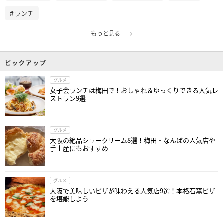
ランチ
もっと見る
ピックアップ
グルメ
女子会ランチは梅田で！おしゃれ＆ゆっくりできる人気レ
ストラン9選
グルメ
大阪の絶品シュークリーム8選！梅田・なんばの人気店や
手土産にもおすすめ
グルメ
大阪で美味しいピザが味わえる人気店9選！本格石窯ピザ
を堪能しよう