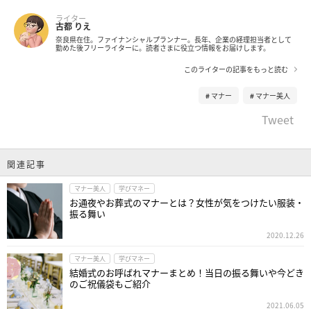
ライター
古都 りえ
奈良県在住。ファイナンシャルプランナー。長年、企業の経理担当者として
勤めた後フリーライターに。読者さまに役立つ情報をお届けします。
このライターの記事をもっと読む
マナー
マナー美人
Tweet
関連記事
マナー美人
学びマネー
お通夜やお葬式のマナーとは？女性が気をつけたい服装・
振る舞い
2020.12.26
マナー美人
学びマネー
結婚式のお呼ばれマナーまとめ！当日の振る舞いや今どき
のご祝儀袋もご紹介
2021.06.05