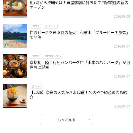
朝7時から沖縄そば！芦屋駅前に打ちたて自家製麺の新店
オープン
2026.08.08
NEWS
イベント
白砂ビーチを彩る夏の花火！和歌山「ブルービーチ那智」
で開催
2026.08.07
NEWS
NEWオープン
京都初上陸！行列ハンバーグ店「山本のハンバーグ」が河
原町に誕生
2026.08.07
グルメ
【2026】奈良の人気かき氷12選！名店や予約必須店も紹
介
2026.08.07
もっと見る