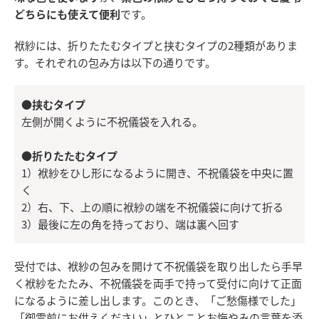
どちらにも使えて便利
です。
袱紗には、折りたたむタイプと挟むタイプの2種類がありま
す。それぞれの包み方は以下の通りです。
●挟むタイプ
左側が開くように不祝儀袋を入れる。
●折りたたむタイプ
1）袱紗をひし形になるように開き、不祝儀袋を中央に置
く
2）右、下、上の順に袱紗の端を不祝儀袋に向けて折る
3）最後に左の角を持っており、端は裏へ回す
受付では、袱紗の包みを開けて不祝儀袋を取り出したら手早
く袱紗をたたみ、不祝儀袋を両手で持って受付に向けて正面
になるように差し出します。このとき、「ご愁傷様でした」
「御霊前にお供えください」とひとことお悔やみの言葉を添