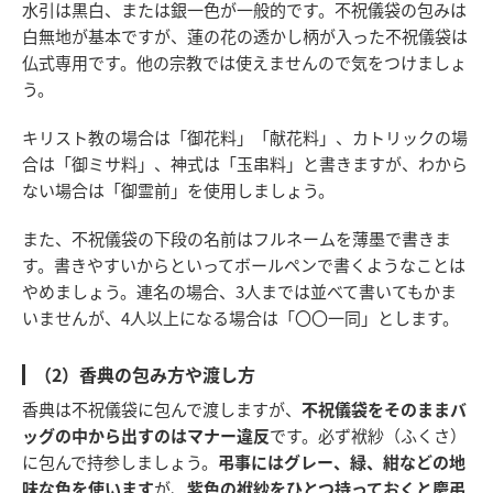
水引は黒白、または銀一色が一般的です。不祝儀袋の包みは
白無地が基本ですが、蓮の花の透かし柄が入った不祝儀袋は
仏式専用です。他の宗教では使えませんので気をつけましょ
う。
キリスト教の場合は「御花料」「献花料」、カトリックの場
合は「御ミサ料」、神式は「玉串料」と書きますが、わから
ない場合は「御霊前」を使用しましょう。
また、不祝儀袋の下段の名前はフルネームを薄墨で書きま
す。書きやすいからといってボールペンで書くようなことは
やめましょう。連名の場合、3人までは並べて書いてもかま
いませんが、4人以上になる場合は「〇〇一同」とします。
（2）香典の包み方や渡し方
香典は不祝儀袋に包んで渡しますが、
不祝儀袋をそのままバ
ッグの中から出すのはマナー違反
です。必ず袱紗（ふくさ）
に包んで持参しましょう。
弔事にはグレー、緑、紺などの地
味な色を使います
が、
紫色の袱紗をひとつ持っておくと慶弔