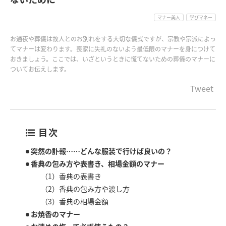
マナー美人
学びマネー
お通夜や葬儀は故人とのお別れをする大切な儀式ですが、宗教や宗派によっ
てマナーは変わります。喪家に失礼のないよう最低限のマナーを身につけて
おきましょう。ここでは、いざというときに慌てないための葬儀のマナーに
ついてお伝えします。
Tweet
目次
突然の訃報……どんな服装で行けば良いの？
香典の包み方や表書き、相場金額のマナー
（1）香典の表書き
（2）香典の包み方や渡し方
（3）香典の相場金額
お焼香のマナー