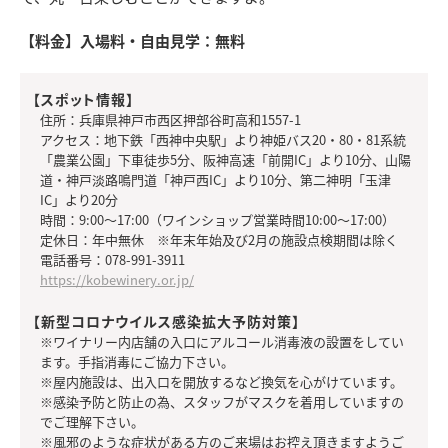
【料金】入場料・自由見学：無料
【スポット情報】
住所：兵庫県神戸市西区押部谷町高和1557-1
アクセス：地下鉄「西神中央駅」より神姫バス20・80・81系統
「農業公園」下車徒歩5分、阪神高速「前開IC」より10分、山陽
道・神戸淡路鳴門道「神戸西IC」より10分、第二神明「玉津
IC」より20分
時間：9:00〜17:00（ワインショップ営業時間10:00～17:00）
定休日：年中無休 ※年末年始及び2月の施設点検期間は除く
電話番号：078-991-3911
https://kobewinery.or.jp/
【新型コロナウイルス感染拡大予防対策】
※ワイナリー内店舗の入口にアルコール消毒液の設置をしてい
ます。手指消毒にご協力下さい。
※屋内施設は、出入口を開放するなど換気を心がけています。
※感染予防と防止の為、スタッフがマスクを着用していますの
でご理解下さい。
※風邪のような症状がある方のご来場はお控え頂きますようご