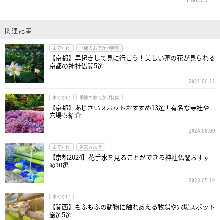
関連記事
おでかけ
季節のおでかけ特集
【京都】早起きして見に行こう！美しい蓮の花が見られる
京都の神社仏閣5選
2021.06.11
おでかけ
季節のおでかけ特集
【京都】あじさいスポットおすすめ13選！有名な寺社や
穴場も紹介
2024.06.09
おでかけ
週末さんぽ
【京都2024】花手水を見ることができる神社仏閣おすす
め10選
2023.05.14
おでかけ
【関西】もふもふの動物に触れあえる牧場や穴場スポット
厳選5選