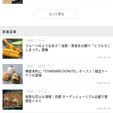
もっと見る
新着記事
NEWS
グルメ
フルーツのような甘さ！滋賀・寿長生の郷で「とうもろこ
しまつり」開催
2026.08.05
NEWS
NEWオープン
堺筋本町に「STANDARD DONUTS」オープン！限定ドー
ナツも登場
2026.08.05
NEWS
イベント
夜景も花火も満喫！京都 ガーデンミュージアム比叡で夏
限定イルミ
2026.08.04