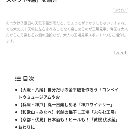
おでかけ
おでかけ予定日の天気予報が雨だと、ちょっとがっかりしちゃいますよね。
でも大丈夫！天候に左右されることなく楽しめるのが工場見学。今回は大人
だからこそ楽しるお酒の施設など、大人の工場見学スポット4つをご紹介し
ます。
Tweet
目次
【大阪・八尾】自分だけの金平糖を作ろう「コンペイ
トウミュージアムやお」
【兵庫・神戸】丸一日楽しめる「神戸ワイナリー」
【和歌山・みなべ】老舗の梅干し工場「ぷらむ工房」
【京都・伏見】日本酒も！ビールも！「黄桜 伏水蔵」
おわりに