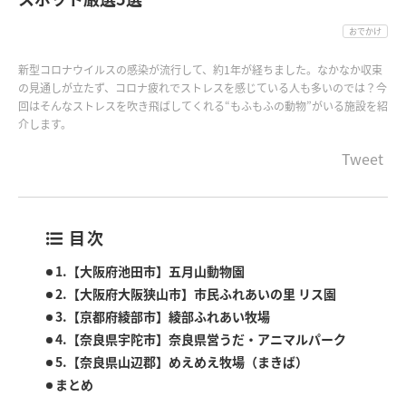
おでかけ
新型コロナウイルスの感染が流行して、約1年が経ちました。なかなか収束
の見通しが立たず、コロナ疲れでストレスを感じている人も多いのでは？今
回はそんなストレスを吹き飛ばしてくれる“もふもふの動物”がいる施設を紹
介します。
Tweet
目次
1.【大阪府池田市】五月山動物園
2.【大阪府大阪狭山市】市民ふれあいの里 リス園
3.【京都府綾部市】綾部ふれあい牧場
4.【奈良県宇陀市】奈良県営うだ・アニマルパーク
5.【奈良県山辺郡】めえめえ牧場（まきば）
まとめ