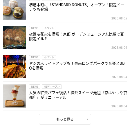
堺筋本町に「STANDARD DONUTS」オープン！限定ドー
ナツも登場
2026.08.05
NEWS
イベント
夜景も花火も満喫！京都 ガーデンミュージアム比叡で夏
限定イルミ
2026.08.04
NEWS
イベント
ヤシの木ライトアップも！泉南ロングパークで音楽とBB
Qを満喫
2026.08.04
NEWS
NEWオープン
人気の紅茶パフェ復活！抹茶スイーツ元祖「京はやしや京
都店」がリニューアル
2026.08.04
もっと見る