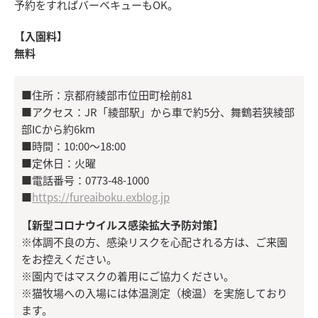
予約をすればバーベキューもOK。
【入園料】
無料
■住所：京都府綾部市位田町桧前81
■アクセス：JR「綾部駅」から車で約5分、舞鶴若狭綾部
部ICから約6km
■時間：10:00〜18:00
■定休日：火曜
■電話番号：0773-48-1000
■
https://fureaiboku.exblog.jp
【新型コロナウイルス感染拡大予防対策】
※体調不良の方、感染リスクを心配される方は、ご来園
をお控えください。
※園内ではマスクの着用にご協力ください。
※猫牧場への入場には体温測定（検温）を実施しており
ます。