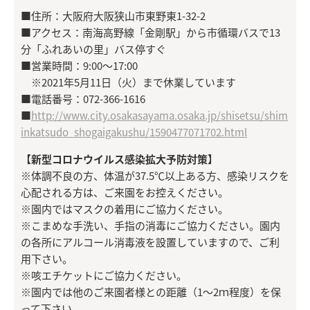
■住所：大阪府大阪狭山市東野東1-32-2
■アクセス：南海高野線「金剛駅」から市循環バスで13
分「ふれあいの里」バス停すぐ
■営業時間：9:00〜17:00
※2021年5月11日（火）まで休業しています
■電話番号：072-366-1616
■
http://www.city.osakasayama.osaka.jp/shisetsu/shim
inkatsudo_shogaigakushu/1590477071702.html
【新型コロナウイルス感染拡大予防対策】
※体調不良の方、体温が37.5℃以上ある方、感染リスクを
心配される方は、ご来園をお控えください。
※園内ではマスクの着用にご協力ください。
※こまめな手洗い、手指の消毒にご協力ください。園内
の各所にアルコール消毒液を設置していますので、ご利
用下さい。
※咳エチケットにご協力ください。
※園内では他のご来園者様との距離（1～2ｍ程度）を保
って下さい。