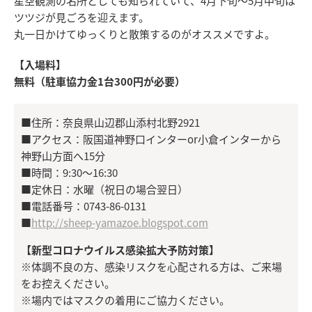
星空観測の名所としても知られていて、4月下旬〜5月中旬は
ツツジが見ごろを迎えます。
丸一日かけてゆっくりと散策するのがオススメですよ。
【入場料】
無料（駐車協力金1台300円が必要）
■住所：奈良県山辺郡山添村北野2921
■アクセス：阪国道神野口インターor小倉インターから
神野山方面へ15分
■時間：9:30〜16:30
■定休日：水曜（祝日の場合翌日）
■電話番号：0743-86-0131
■
http://sheep-yamazoe.blogspot.com
【新型コロナウイルス感染拡大予防対策】
※体調不良の方、感染リスクを心配される方は、ご来場
をお控えください。
※場内ではマスクの着用にご協力ください。