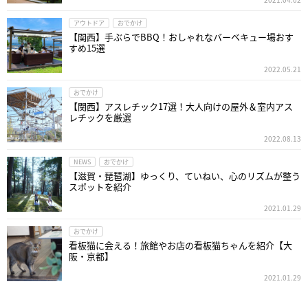
アウトドア
おでかけ
【関西】手ぶらでBBQ！おしゃれなバーベキュー場おす
すめ15選
2022.05.21
おでかけ
【関西】アスレチック17選！大人向けの屋外＆室内アス
レチックを厳選
2022.08.13
NEWS
おでかけ
【滋賀・琵琶湖】ゆっくり、ていねい、心のリズムが整う
スポットを紹介
2021.01.29
おでかけ
看板猫に会える！旅館やお店の看板猫ちゃんを紹介【大
阪・京都】
2021.01.29