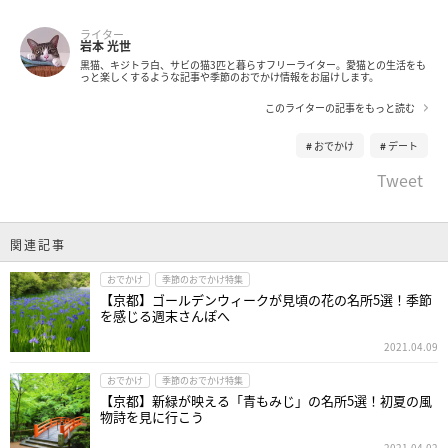
ライター
岩本 光世
黒猫、キジトラ白、サビの猫3匹と暮らすフリーライター。愛猫との生活をも
っと楽しくするような記事や季節のおでかけ情報をお届けします。
このライターの記事をもっと読む
おでかけ
デート
Tweet
関連記事
おでかけ
季節のおでかけ特集
【京都】ゴールデンウィークが見頃の花の名所5選！季節
を感じる週末さんぽへ
2021.04.09
おでかけ
季節のおでかけ特集
【京都】新緑が映える「青もみじ」の名所5選！初夏の風
物詩を見に行こう
2021.04.02