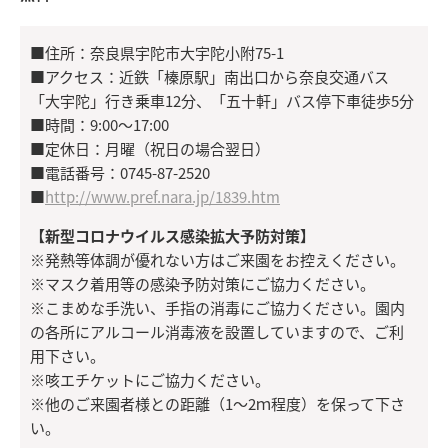
■住所：奈良県宇陀市大宇陀小附75-1
■アクセス：近鉄「榛原駅」南出口から奈良交通バス
「大宇陀」行き乗車12分、「五十軒」バス停下車徒歩5分
■時間：9:00〜17:00
■定休日：月曜（祝日の場合翌日）
■電話番号：0745-87-2520
■
http://www.pref.nara.jp/1839.htm
【新型コロナウイルス感染拡大予防対策】
※発熱等体調が優れない方はご来園をお控えください。
※マスク着用等の感染予防対策にご協力ください。
※こまめな手洗い、手指の消毒にご協力ください。園内
の各所にアルコール消毒液を設置していますので、ご利
用下さい。
※咳エチケットにご協力ください。
※他のご来園者様との距離（1～2ｍ程度）を保って下さ
い。