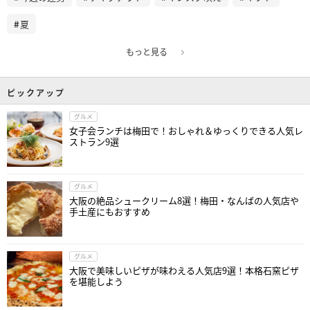
夏
もっと見る
ピックアップ
グルメ
女子会ランチは梅田で！おしゃれ＆ゆっくりできる人気レ
ストラン9選
グルメ
大阪の絶品シュークリーム8選！梅田・なんばの人気店や
手土産にもおすすめ
グルメ
大阪で美味しいピザが味わえる人気店9選！本格石窯ピザ
を堪能しよう