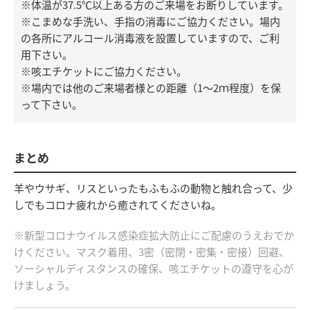
※体温が37.5℃以上ある方のご来場をお断りしています。
※こまめな手洗い、手指の消毒にご協力ください。場内
の各所にアルコール消毒液を設置していますので、ご利
用下さい。
※咳エチケットにご協力ください。
※場内では他のご来場者様との距離（1～2ｍ程度）を保
って下さい。
まとめ
羊やウサギ、リスといったもふもふの動物と触れ合って、少
しでもコロナ疲れから癒されてくださいね。
※新型コロナウイルス感染症拡大防止にご配慮のうえおでか
けください。マスク着用、3密（密閉・密集・密接）回避、
ソーシャルディスタンスの確保、咳エチケットの遵守を心が
けましょう。