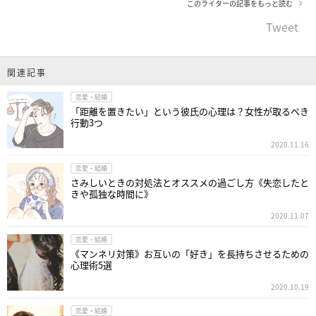
このライターの記事をもっと読む
Tweet
関連記事
恋愛・結婚
「距離を置きたい」という彼氏の心理は？女性が取るべき
行動3つ
2020.11.16
恋愛・結婚
さみしいときの対処法とオススメの過ごし方《失恋したと
きや孤独な時間に》
2020.11.07
恋愛・結婚
《マンネリ対策》お互いの「好き」を長持ちさせるための
心理術5選
2020.10.19
恋愛・結婚