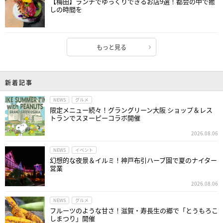
【梅田】ランチでゆっくりできるお店9選！都会の中で癒
しの時間を
もっと見る
新着記事
NEWS
グルメ
限定メニュー続々！グラングリーン大阪 ショップ＆レス
トランでスヌーピーコラボ開催
2026.08.06
NEWS
イベント
幻想的な夜景＆イルミ！神戸布引ハーブ園で夏のナイター
営業
2026.08.06
NEWS
グルメ
フルーツのような甘さ！滋賀・寿長生の郷で「とうもろこ
しまつり」開催