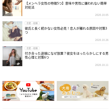
【メンヘラ女性の特徴5つ】意味や男性に嫌われない簡単
対処法
2020.10.05
恋愛・結婚
彼氏と長く続かない女性必見！恋人が離れる原因や対策3
つ
2020.10.26
恋愛・結婚
付き合った途端になぜ放置？彼女をほったらかしにする男
性心理と対策6つ
2020.10.11