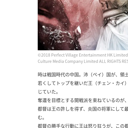
©2018 Perfect Village Entertainment HK Limited 
Culture Media Company Limited ALL RIGHTS R
時は戦国時代の中国。沛（ペイ）国が、領土
若くしてトップを継いだ王（チェン・カイ
じていた。
奪還を目標とする開戦派を束ねているのが
都督は王の許しを得ず、炎国の将軍にして
む。
都督の勝手な行動に王は怒り狂うが、この