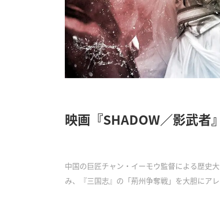
映画『SHADOW／影武者
中国の巨匠チャン・イーモウ監督による歴史大作
み、『三国志』の「荊州争奪戦」を大胆にアレ