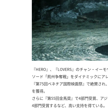
『HERO』、『LOVERS』のチャン・イ
ソード「荊州争奪戦」をダイナミックにア
『第75回ベネチア国際映画祭』で絶賛され、海外
を獲得。
さらに『第55回金馬奨』で4部門受賞、アジア版
4部門受賞するなど、高い支持を得ている。