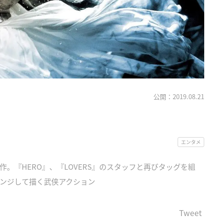
公開：2019.08.21
』
エンタメ
。『HERO』、『LOVERS』のスタッフと再びタッグを組
ンジして描く武侠アクション
Tweet