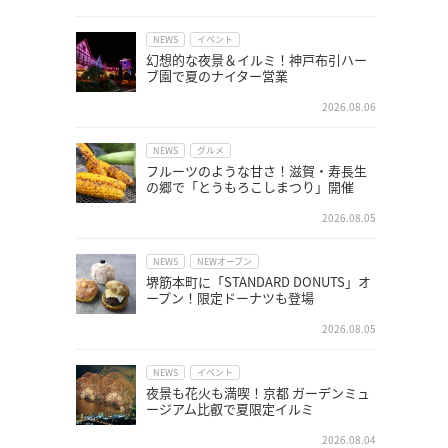
NEWS
イベント
幻想的な夜景＆イルミ！神戸布引ハー
ブ園で夏のナイター営業
2026.08.06
NEWS
グルメ
フルーツのような甘さ！滋賀・寿長生
の郷で「とうもろこしまつり」開催
2026.08.05
NEWS
NEWオープン
堺筋本町に「STANDARD DONUTS」オ
ープン！限定ドーナツも登場
2026.08.05
NEWS
イベント
夜景も花火も満喫！京都 ガーデンミュ
ージアム比叡で夏限定イルミ
2026.08.04