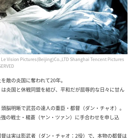
Le Vision Pictures(Beijing)Co.,LTD Shanghai Tencent Pictures
ESERVED
を敵の炎国に奪われて20年。
）は炎国と休戦同盟を結び、平和だが屈辱的な日々に甘ん
、頭脳明晰で武芸の達人の重臣・都督（ダン・チャオ）。
最強の戦士・楊蒼（ヤン・ツァン）に手合わせを申し込
都督は実は影武者（ダン・チャオ：2役）で、本物の都督は