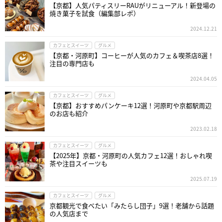
【京都】人気パティスリーRAUがリニューアル！新登場の
焼き菓子を試食（編集部レポ）
2024.12.21
カフェとスイーツ
グルメ
【京都・河原町】コーヒーが人気のカフェ＆喫茶店8選！
注目の専門店も
2024.04.05
カフェとスイーツ
グルメ
【京都】おすすめパンケーキ12選！河原町や京都駅周辺
のお店も紹介
2023.02.18
カフェとスイーツ
グルメ
【2025年】京都・河原町の人気カフェ12選！おしゃれ喫
茶や注目スイーツも
2025.07.19
カフェとスイーツ
グルメ
京都観光で食べたい「みたらし団子」9選！老舗から話題
の人気店まで