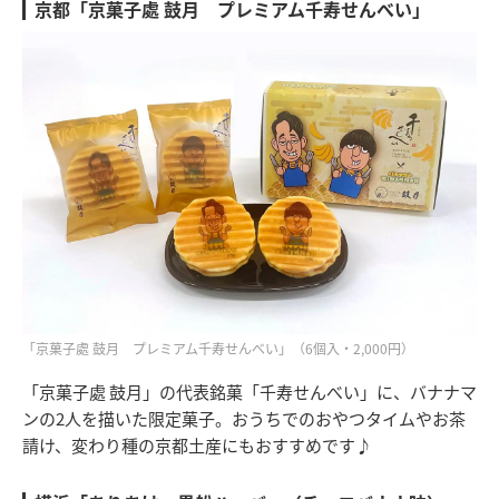
京都「京菓子處 鼓月 プレミアム千寿せんべい」
「京菓子處 鼓月 プレミアム千寿せんべい」（6個入・2,000円）
「京菓子處 鼓月」の代表銘菓「千寿せんべい」に、バナナマ
ンの2人を描いた限定菓子。おうちでのおやつタイムやお茶
請け、変わり種の京都土産にもおすすめです♪