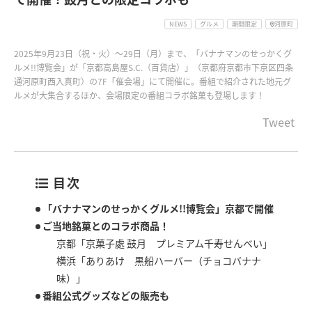
NEWS
グルメ
期間限定
河原町
2025年9月23日（祝・火）～29日（月）まで、「バナナマンのせっかくグ
ルメ!!博覧会」が「京都高島屋S.C.（百貨店）」（京都府京都市下京区四条
通河原町西入真町）の7F「催会場」にて開催に。番組で紹介された地元グ
ルメが大集合するほか、会場限定の番組コラボ銘菓も登場します！
Tweet
目次
「バナナマンのせっかくグルメ!!博覧会」京都で開催
ご当地銘菓とのコラボ商品！
京都「京菓子處 鼓月 プレミアム千寿せんべい」
横浜「ありあけ 黒船ハーバー（チョコバナナ
味）」
番組公式グッズなどの販売も