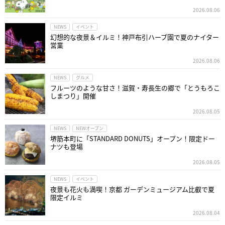
2026.08.06
NEWS
イベント
幻想的な夜景＆イルミ！神戸布引ハーブ園で夏のナイター
営業
2026.08.06
NEWS
グルメ
フルーツのような甘さ！滋賀・寿長生の郷で「とうもろこ
しまつり」開催
2026.08.05
NEWS
NEWオープン
堺筋本町に「STANDARD DONUTS」オープン！限定ドー
ナツも登場
2026.08.05
NEWS
イベント
夜景も花火も満喫！京都 ガーデンミュージアム比叡で夏
限定イルミ
2026.08.04