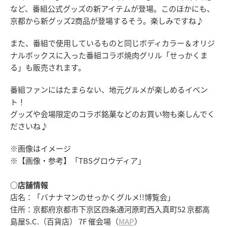
など、番組公式グッズの新アイテムが登場。このほかにも、
京都から新グッズ2商品が登場するそう。楽しみですね♪
また、番組で使用しているものと同じボディカラー＆オリジ
ナルボックスに入った番組コラボ焼肉グリル「せっかくま
る」も販売されます。
番組ファンにはたまらない、地元グルメが楽しめるイベン
ト！
グッズや会場限定のコラボ銘菓などのお買い物も楽しんでく
ださいね♪
※画像はイメージ
※【画像・参考】「TBSグロウディア」
○店舗情報
店名：「バナナマンのせっかくグルメ!!博覧会」
住所：京都府京都市下京区四条通河原町西入真町52 京都高
島屋S.C.（百貨店） 7F 催会場（
MAP
）