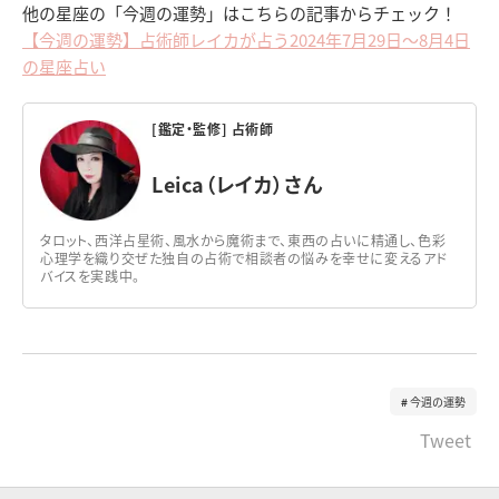
他の星座の「今週の運勢」はこちらの記事からチェック！
【今週の運勢】占術師レイカが占う2024年7月29日～8月4日
の星座占い
[鑑定・監修] 占術師
Leica（レイカ）さん
タロット、西洋占星術、風水から魔術まで、東西の占いに精通し、色彩
心理学を織り交ぜた独自の占術で相談者の悩みを幸せに変えるアド
バイスを実践中。
今週の運勢
Tweet