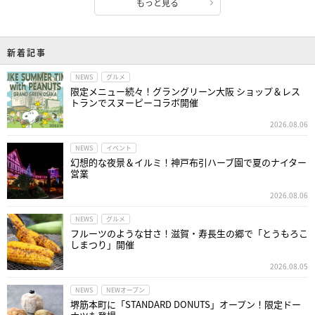
もっと見る
新着記事
NEWS
グルメ
限定メニュー続々！グラングリーン大阪 ショップ＆レス
トランでスヌーピーコラボ開催
2026.08.06
NEWS
イベント
幻想的な夜景＆イルミ！神戸布引ハーブ園で夏のナイター
営業
2026.08.06
NEWS
グルメ
フルーツのような甘さ！滋賀・寿長生の郷で「とうもろこ
しまつり」開催
2026.08.05
NEWS
NEWオープン
堺筋本町に「STANDARD DONUTS」オープン！限定ドー