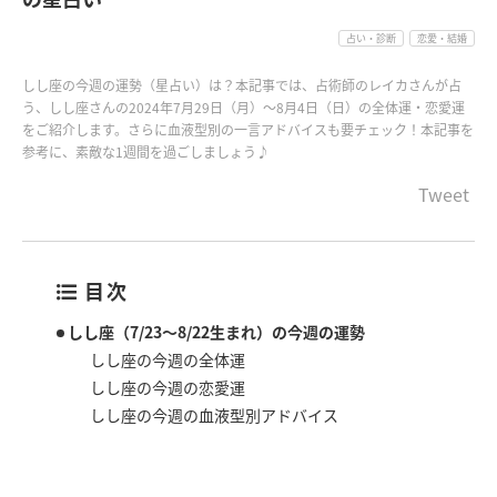
占い・診断
恋愛・結婚
しし座の今週の運勢（星占い）は？本記事では、占術師のレイカさんが占
う、しし座さんの2024年7月29日（月）〜8月4日（日）の全体運・恋愛運
をご紹介します。さらに血液型別の一言アドバイスも要チェック！本記事を
参考に、素敵な1週間を過ごしましょう♪
Tweet
目次
しし座（7/23～8/22生まれ）の今週の運勢
しし座の今週の全体運
しし座の今週の恋愛運
しし座の今週の血液型別アドバイス