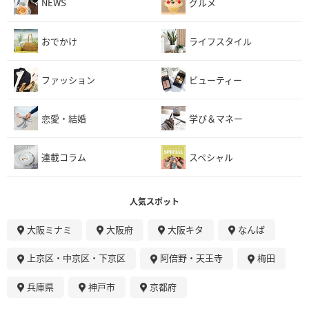
NEWS
グルメ
おでかけ
ライフスタイル
ファッション
ビューティー
恋愛・結婚
学び＆マネー
連載コラム
スペシャル
人気スポット
大阪ミナミ
大阪府
大阪キタ
なんば
上京区・中京区・下京区
阿倍野・天王寺
梅田
兵庫県
神戸市
京都府