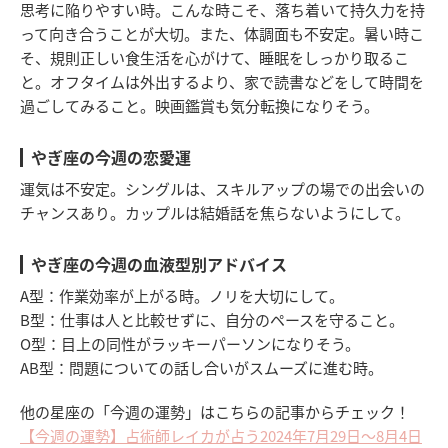
思考に陥りやすい時。こんな時こそ、落ち着いて持久力を持
って向き合うことが大切。また、体調面も不安定。暑い時こ
そ、規則正しい食生活を心がけて、睡眠をしっかり取るこ
と。オフタイムは外出するより、家で読書などをして時間を
過ごしてみること。映画鑑賞も気分転換になりそう。
やぎ座の今週の恋愛運
運気は不安定。シングルは、スキルアップの場での出会いの
チャンスあり。カップルは結婚話を焦らないようにして。
やぎ座の今週の血液型別アドバイス
A型：作業効率が上がる時。ノリを大切にして。
B型：仕事は人と比較せずに、自分のペースを守ること。
O型：目上の同性がラッキーパーソンになりそう。
AB型：問題についての話し合いがスムーズに進む時。
他の星座の「今週の運勢」はこちらの記事からチェック！
【今週の運勢】占術師レイカが占う2024年7月29日～8月4日