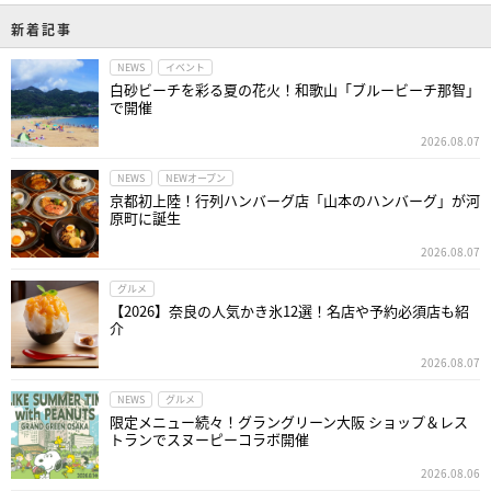
新着記事
NEWS
イベント
白砂ビーチを彩る夏の花火！和歌山「ブルービーチ那智」
で開催
2026.08.07
NEWS
NEWオープン
京都初上陸！行列ハンバーグ店「山本のハンバーグ」が河
原町に誕生
2026.08.07
グルメ
【2026】奈良の人気かき氷12選！名店や予約必須店も紹
介
2026.08.07
NEWS
グルメ
限定メニュー続々！グラングリーン大阪 ショップ＆レス
トランでスヌーピーコラボ開催
2026.08.06