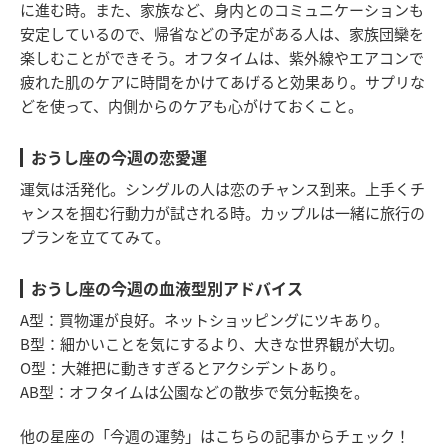
に進む時。また、家族など、身内とのコミュニケーションも
安定しているので、帰省などの予定がある人は、家族団欒を
楽しむことができそう。オフタイムは、紫外線やエアコンで
疲れた肌のケアに時間をかけてあげると効果あり。サプリな
どを使って、内側からのケアも心がけておくこと。
おうし座の今週の恋愛運
運気は活発化。シングルの人は恋のチャンス到来。上手くチ
ャンスを掴む行動力が試される時。カップルは一緒に旅行の
プランを立ててみて。
おうし座の今週の血液型別アドバイス
A型：買物運が良好。ネットショッピングにツキあり。
B型：細かいことを気にするより、大きな世界観が大切。
O型：大雑把に動きすぎるとアクシデントあり。
AB型：オフタイムは公園などの散歩で気分転換を。
他の星座の「今週の運勢」はこちらの記事からチェック！