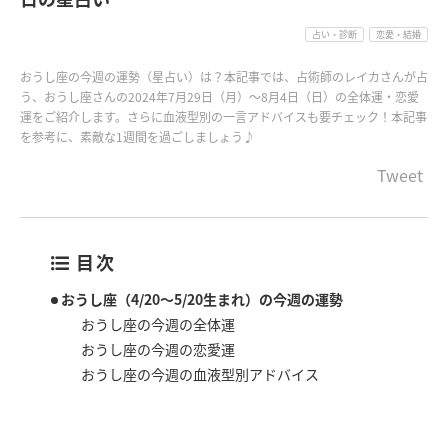
占い・診断
恋愛・結婚
おうし座の今週の運勢（星占い）は？本記事では、占術師のレイカさんが占
う、おうし座さんの2024年7月29日（月）〜8月4日（日）の全体運・恋愛
運をご紹介します。さらに血液型別の一言アドバイスも要チェック！本記事
を参考に、素敵な1週間を過ごしましょう♪
Tweet
目次
おうし座（4/20～5/20生まれ）の今週の運勢
おうし座の今週の全体運
おうし座の今週の恋愛運
おうし座の今週の血液型別アドバイス