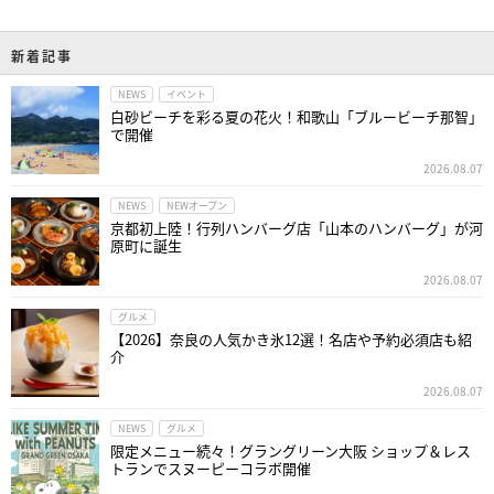
新着記事
NEWS
イベント
白砂ビーチを彩る夏の花火！和歌山「ブルービーチ那智」
で開催
2026.08.07
NEWS
NEWオープン
京都初上陸！行列ハンバーグ店「山本のハンバーグ」が河
原町に誕生
2026.08.07
グルメ
【2026】奈良の人気かき氷12選！名店や予約必須店も紹
介
2026.08.07
NEWS
グルメ
限定メニュー続々！グラングリーン大阪 ショップ＆レス
トランでスヌーピーコラボ開催