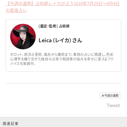
【今週の運勢】占術師レイカが占う2024年7月29日～8月4日
の星座占い
[鑑定・監修] 占術師
Leica（レイカ）さん
タロット、西洋占星術、風水から魔術まで、東西の占いに精通し、色彩
心理学を織り交ぜた独自の占術で相談者の悩みを幸せに変えるアド
バイスを実践中。
今週の運勢
Tweet
関連記事