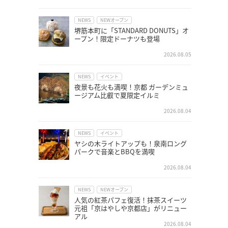
NEWS
NEWオープン
堺筋本町に「STANDARD DONUTS」オ
ープン！限定ドーナツも登場
2026.08.05
NEWS
イベント
夜景も花火も満喫！京都 ガーデンミュ
ージアム比叡で夏限定イルミ
2026.08.04
NEWS
イベント
ヤシの木ライトアップも！泉南ロング
パークで音楽とBBQを満喫
2026.08.04
NEWS
NEWオープン
人気の紅茶パフェ復活！抹茶スイーツ
元祖「京はやしや京都店」がリニュー
アル
2026.08.04