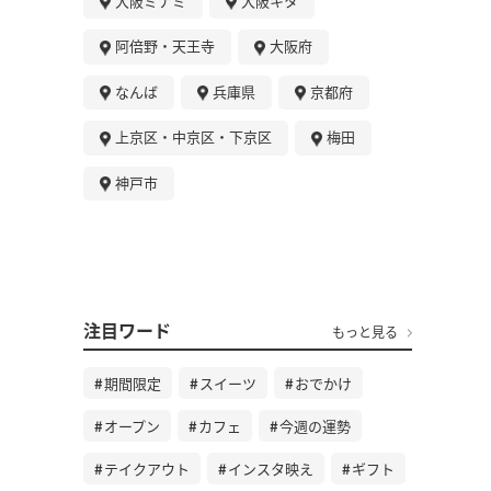
大阪ミナミ
大阪キタ
阿倍野・天王寺
大阪府
なんば
兵庫県
京都府
上京区・中京区・下京区
梅田
神戸市
注目ワード
もっと見る
期間限定
スイーツ
おでかけ
オープン
カフェ
今週の運勢
テイクアウト
インスタ映え
ギフト