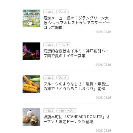
NEWS
グルメ
限定メニュー続々！グラングリーン大
阪 ショップ＆レストランでスヌーピー
コラボ開催
2026.08.06
NEWS
イベント
幻想的な夜景＆イルミ！神戸布引ハー
ブ園で夏のナイター営業
2026.08.06
NEWS
グルメ
フルーツのような甘さ！滋賀・寿長生
の郷で「とうもろこしまつり」開催
2026.08.05
NEWS
NEWオープン
堺筋本町に「STANDARD DONUTS」オ
ープン！限定ドーナツも登場
2026.08.05