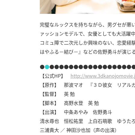
完璧なルックスを持ちながら、男グセが悪
ァッションモデルで、女優としても大活躍
コミュ障で二次元しか興味のない、恋愛経
はやふる－結び－』などの佐野勇斗が演じ
●
●
●●●●●●●●●●●●●●●●●
【公式HP】
http://www.3dkanojomovie.
【原作】 那波マオ 『３Ｄ彼女 リアルガ
【監督】 英 勉
【脚本】 高野水登 英 勉
【出演】 中条あやみ 佐野勇斗
清水尋也 恒松祐里 上白石萌歌 ゆうた
三浦貴大 ／ 神田沙也加（声の出演）