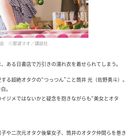
員会 ⓒ那波マオ／講談社
は、ある日書店で万引きの濡れ衣を着せられてしまう。
する超絶オタクの“つっつん”こと筒井 光（佐野勇斗）。
告白。
のイジメではないかと疑念を抱きながらも“美女とオタ
！
男子や二次元オタク後輩女子、筒井のオタク仲間らを巻き