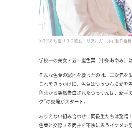
ⓒ2018 映画「３Ｄ彼女 リアルガール」製作委
学校一の美女・五十嵐色葉（中条あやみ）
そんな色葉の窮地を救ったのは、二次元を愛
これをきっかけに、色葉はつっつんに愛を
色葉から突然告白されたつっつんは、新手
ク”の交際がスタート。
ありえない組み合わせに同級生たちは驚愕
色葉と交際する筒井を不快に思うイケメン