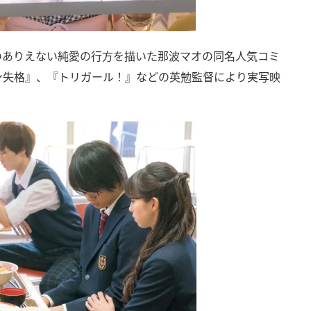
”のありえない純愛の行方を描いた那波マオの同名人気コミ
ン失格』、『トリガール！』などの英勉監督により実写映