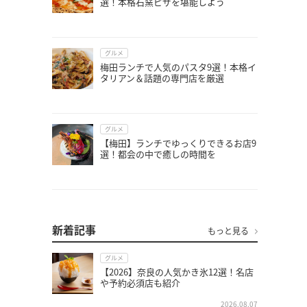
選！本格石窯ピザを堪能しよう
グルメ
梅田ランチで人気のパスタ9選！本格イ
タリアン＆話題の専門店を厳選
グルメ
【梅田】ランチでゆっくりできるお店9
選！都会の中で癒しの時間を
新着記事
もっと見る
グルメ
【2026】奈良の人気かき氷12選！名店
や予約必須店も紹介
2026.08.07