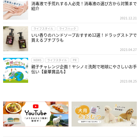
消毒液で手荒れする人必見！消毒液の選び方から対策まで
紹介
2021.12.21
ライフスタイル
ライフハック
いい香りのハンドソープおすすめ12選！ドラッグストアで
買えるプチプラも
2023.04.27
NEWS
ライフスタイル
PR
親子チャレンジ企画！ヤシノミ洗剤で地球にやさしいお手
伝い【豪華賞品も】
2023.08.25