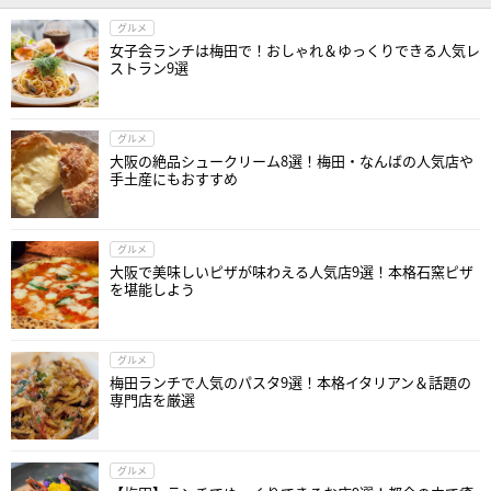
グルメ
女子会ランチは梅田で！おしゃれ＆ゆっくりできる人気レ
ストラン9選
グルメ
大阪の絶品シュークリーム8選！梅田・なんばの人気店や
手土産にもおすすめ
グルメ
大阪で美味しいピザが味わえる人気店9選！本格石窯ピザ
を堪能しよう
グルメ
梅田ランチで人気のパスタ9選！本格イタリアン＆話題の
専門店を厳選
グルメ