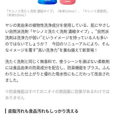
「ヤシノミ洗たく洗剤 濃縮タイプ」（本体520mL）、「ヤシノミ柔軟剤」
（本体520mL）
ヤシの実由来の植物性洗浄成分を使用している、肌にやさし
い自然派洗剤「ヤシノミ洗たく洗剤 濃縮タイプ」。“自然派
洗剤は洗浄力が弱い”というイメージを持っている人も多い
のではないでしょうか？ 今回のリニューアルにより、そん
なイメージを覆す“高い洗浄力”を兼ね備えて新登場！
洗たく洗剤と同じく無香料で、使うシーンを選ばない柔軟剤
には食品由来の防臭成分を配合し、防臭機能をプラス。ふん
わりとした仕上がりと優れた吸水性にもこだわって改良され
ました。
※防臭機能はすべてのニオイの原因菌に効果があるわけでは
ありません
皮脂汚れも食品汚れもしっかり洗える