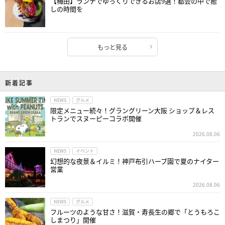
【梅田】ランチでゆっくりできるお店9選！都会の中で癒
しの時間を
もっと見る
新着記事
NEWS
グルメ
限定メニュー続々！グラングリーン大阪 ショップ＆レス
トランでスヌーピーコラボ開催
2026.08.06
NEWS
イベント
幻想的な夜景＆イルミ！神戸布引ハーブ園で夏のナイター
営業
2026.08.06
NEWS
グルメ
フルーツのような甘さ！滋賀・寿長生の郷で「とうもろこ
しまつり」開催