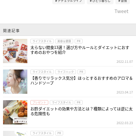
ナチュラルライフ
ひとり暮らし
習慣
Tweet
関連記事
ライフスタイル
美容＆健康
PR
太らない間食13選！選び方やルールとダイエットにおす
すめのおやつを紹介
2022.11.07
ライフスタイル
ライフハック
PR
【香りでリラックス気分】ほっとするおすすめのアロマ＆
ハンドソープ
2023.04.17
プレゼント
ライフスタイル
PR
お酢ダイエットの効果や方法とは？種類によっては逆に太
る危険性も
2022.03.23
ライフスタイル
PR