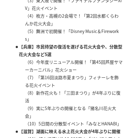
（3）東大阪で開催！「ファイナルファンタジーXI
V」花火イベント
（4）枚方・高槻の2会場で！「第2回水都くらわ
んか花火大会」
（5）舞洲で初開催！「Disney Music＆Firework
s」
【兵庫】市民待望の復活を遂げる花火大会や、分散型
花火大会など5選
（6）今年度リニューアル開催！「第45回芦屋サマ
ーカーニバル」花火ショー
（7）「第16回淡路市夏まつり」フィナーレを飾
る花火イベント
（8）新作花火も！「三田まつり」が4年ぶりに復
活
（9）実に5年ぶりの開催となる「猪名川花火大
会」
（10）5日間の分散型イベント「みなとHANABI」
【滋賀】湖面に映える水上花火大会が4年ぶりに開催