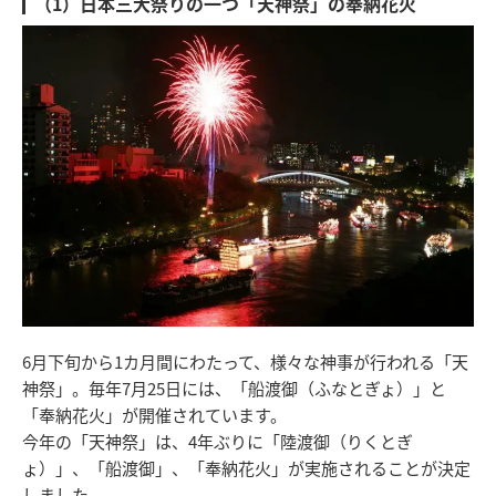
（1）日本三大祭りの一つ「天神祭」の奉納花火
6月下旬から1カ月間にわたって、様々な神事が行われる「天
神祭」。毎年7月25日には、「船渡御（ふなとぎょ）」と
「奉納花火」が開催されています。
今年の「天神祭」は、4年ぶりに「陸渡御（りくとぎ
ょ）」、「船渡御」、「奉納花火」が実施されることが決定
しました。