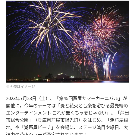
※画像はイメージ
2023年7月23日（土）、「第45回芦屋サマーカーニバル」が
開催に。今年のテーマは「炎と花火と音楽を浴びる最先端の
エンターテインメント これが無くちゃ夏じゃない」。「芦屋
市総合公園」（兵庫県芦屋市陽光町）をはじめ、「潮芦屋緑
地」や「潮芦屋ビーチ」を会場に、ステージ演目や縁日、大
迫力の花火ショーが予定されています！