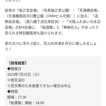
従来の「桜之宮会場」（毛馬桜之宮公園）・「天満橋会場」
（天満橋南詰河川敷公園〈OMMビル北側〉）に加え、「造
幣局会場」（源八橋下流左岸砂浜）・「大阪ふれあいの水辺
会場」の計4会場に、「船渡御」と「奉納花火」がゆったり
見られる特別観覧席も設けられます。
夜の大川に浮かぶ船と、花火の共演を存分に楽しみましょ
う！
【開催概要】
◆開催日
2023年7月25日（火）
※雨天決行
※荒天等のため実施できない場合は中止
◆時間
開場：17:30
「船渡御」開始：18:00