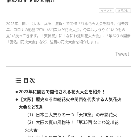
イベント
おでかけ
2023年、関西（大阪、兵庫、滋賀）で開催される花火大会を紹介。過去数
年、コロナの影響で中止が相次いだ花火大会。今年はようやく“いつもの
夏”が戻ってきます。「天神祭」に「なにわ淀川花火大会」、5年ぶりの開催
「猪名川花火大会」など、注目の花火大会を紹介します。
Tweet
目次
2023年に関西で開催される花火大会を紹介！
【大阪】歴史ある奉納花火や関西を代表する人気花火
大会など5選
（1）日本三大祭りの一つ「天神祭」の奉納花火
（2）大阪の夏の風物詩！「第35回 なにわ淀川花
火大会」