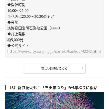
◆開催時間
10:00～21:00
※花火は20:00～20:30の予定
◆会場
淡路島国営明石海峡公園（
MAP
）
◆打上発数
約5,000発
◆公式サイト
https://www.city.awaji.lg.jp/soshiki/kankou/42242.html
詳しい記事はこちら
（8）新作花火も！「三田まつり」が4年ぶりに復活