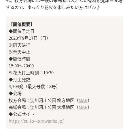
も。枚方会場には一般の来場者は入れない有料観覧席も登場
するので、ゆっくり花火を楽しみたい方はぜひ♪
【開催概要】
◆開催予定日
2023年9月17日（日）
※雨天決行
※荒天中止
◆開催時間
15:00～20:00
※花火打上時刻：19:30
◆打上発数
4,704発（最大号数：8号）
◆会場
枚方会場：淀川河川公園 枚方地区（
MAP
）
高槻会場：淀川河川公園 大塚地区（
MAP
）
◆公式サイト
https://suito-kurawanka.jp/