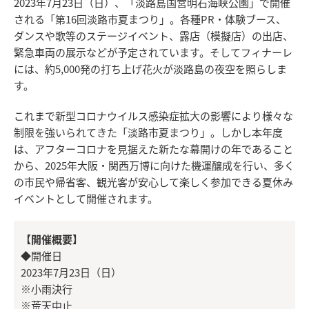
2023年7月23日（日）、「淡路島国営明石海峡公園」で開催
される「第16回淡路市夏まつり」。各種PR・体験ブース、
ダンスや歌等のステージイベント、露店（模擬店）の出店、
緊急車両の展示などが予定されています。そしてフィナーレ
には、約5,000発の打ち上げ花火が淡路島の夜空を照らしま
す。
これまで新型コロナウイルス感染症拡大の影響により様々な
制限を強いられてきた「淡路市夏まつり」。しかし本年度
は、アフターコロナを見据えた新たな幕開けの年であること
から、2025年大阪・関西万博に向けた機運醸成を行い、多く
の市民や帰省客、観光客が安心して楽しく参加できる夏休み
イベントとして開催されます。
【開催概要】
◆開催日
2023年7月23日（日）
※小雨決行
※荒天中止