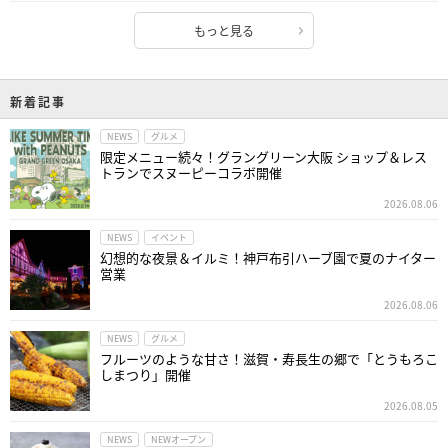
もっと見る
新着記事
NEWS
グルメ
限定メニュー続々！グラングリーン大阪 ショップ＆レス
トランでスヌーピーコラボ開催
2026.08.06
NEWS
イベント
幻想的な夜景＆イルミ！神戸布引ハーブ園で夏のナイター
営業
2026.08.06
NEWS
グルメ
フルーツのような甘さ！滋賀・寿長生の郷で「とうもろこ
しまつり」開催
2026.08.05
NEWS
NEWオープン