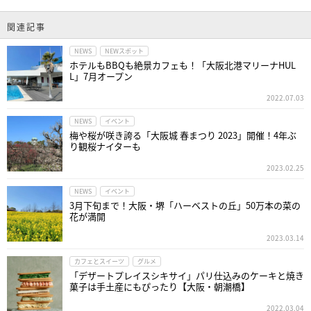
関連記事
NEWS
NEWスポット
ホテルもBBQも絶景カフェも！「大阪北港マリーナHUL
L」7月オープン
2022.07.03
NEWS
イベント
梅や桜が咲き誇る「大阪城 春まつり 2023」開催！4年ぶ
り観桜ナイターも
2023.02.25
NEWS
イベント
3月下旬まで！大阪・堺「ハーベストの丘」50万本の菜の
花が満開
2023.03.14
カフェとスイーツ
グルメ
「デザートプレイスシキサイ」パリ仕込みのケーキと焼き
菓子は手土産にもぴったり【大阪・朝潮橋】
2022.03.04