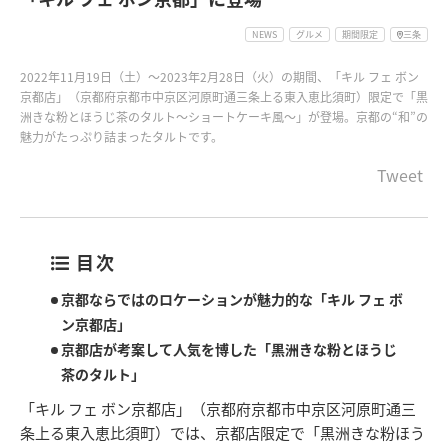
NEWS
グルメ
期間限定
三条
2022年11月19日（土）～2023年2月28日（火）の期間、「キル フェ ボン
京都店」（京都府京都市中京区河原町通三条上る東入恵比須町）限定で「黒
洲きな粉とほうじ茶のタルト〜ショートケーキ風〜」が登場。京都の“和”の
魅力がたっぷり詰まったタルトです。
Tweet
目次
京都ならではのロケーションが魅力的な「キル フェ ボ
ン京都店」
京都店が考案して人気を博した「黒洲きな粉とほうじ
茶のタルト」
「キル フェ ボン京都店」（京都府京都市中京区河原町通三
条上る東入恵比須町）では、京都店限定で「黒洲きな粉ほう