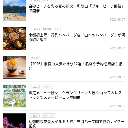
NEWS
イベント
白砂ビーチを彩る夏の花火！和歌山「ブルービーチ那智」
で開催
2026.08.07
NEWS
NEWオープン
京都初上陸！行列ハンバーグ店「山本のハンバーグ」が河
原町に誕生
2026.08.07
グルメ
【2026】奈良の人気かき氷12選！名店や予約必須店も紹
介
2026.08.07
NEWS
グルメ
限定メニュー続々！グラングリーン大阪 ショップ＆レス
トランでスヌーピーコラボ開催
2026.08.06
NEWS
イベント
幻想的な夜景＆イルミ！神戸布引ハーブ園で夏のナイター
営業