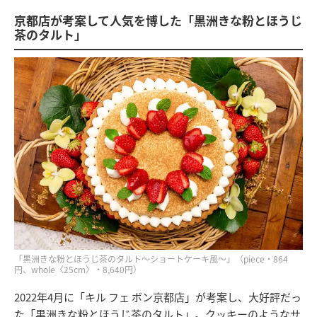
京都店が考案して人気を博した「黒洲きな粉とほうじ
茶のタルト」
「黒洲きな粉とほうじ茶のタルト〜ショートケーキ風〜」（piece・864
円、whole〈25cm〉・8,640円）
2022年4月に「キル フェ ボン京都店」が考案し、大好評だっ
た「黒洲きな粉とほうじ茶のタルト」。クッキーのようなサ