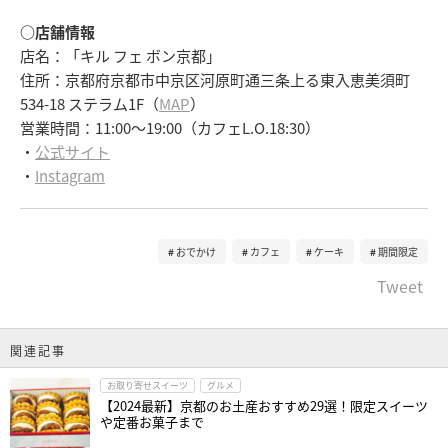
○店舗情報
店名：「キル フェ ボン京都」
住所：京都府京都市中京区河原町通三条上る東入恵美須町
534-18 ステラム1F（
MAP
）
営業時間：11:00～19:00（カフェL.O.18:30）
・
公式サイト
・
Instagram
おでかけ
カフェ
ケーキ
期間限定
Tweet
関連記事
お取り寄せスイーツ
グルメ
【2024最新】京都のお土産おすすめ29選！限定スイーツ
や定番お菓子まで