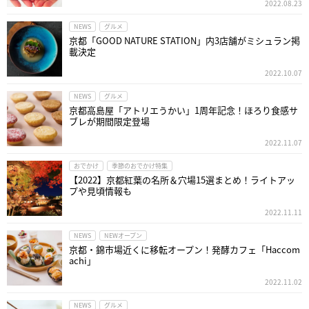
2022.08.23
NEWS
グルメ
京都「GOOD NATURE STATION」内3店舗がミシュラン掲
載決定
2022.10.07
NEWS
グルメ
京都高島屋「アトリエうかい」1周年記念！ほろり食感サ
ブレが期間限定登場
2022.11.07
おでかけ
季節のおでかけ特集
【2022】京都紅葉の名所＆穴場15選まとめ！ライトアッ
プや見頃情報も
2022.11.11
NEWS
NEWオープン
京都・錦市場近くに移転オープン！発酵カフェ「Haccom
achi」
2022.11.02
NEWS
グルメ