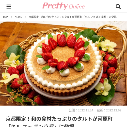
TOP
NEWS
京都限定！和の食材たっぷりのタルトが河原町「キル フェ ボン京都」に登場
公開：2022.11.24
更新：2022.12.02
京都限定！和の食材たっぷりのタルトが河原町
「キル フェ ボン京都」に登場