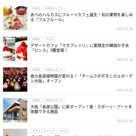
NEWS
NEWオープン
あべのハルカスにフルーツカフェ誕生！旬の果物を楽しめ
る「フルフルール」
2022.07.30
NEWS
グルメ
デザートカフェ「マカプレッソ」に夏限定の韓国かき氷
「ビンス」3種登場！
2022.07.16
NEWS
NEWスポット
夜の長居植物園が変わる！「チームラボボタニカルガーデ
ン大阪」オープン
2022.07.10
NEWS
NEWスポット
大阪「長居公園」に新オープン！食・スポーツ・アートを
体験できる施設
2022.07.08
カフェとスイーツ
グルメ