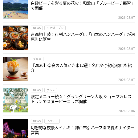
白砂ビーチを彩る夏の花火！和歌山「ブルービーチ那智」
で開催
2026.08.07
NEWS
NEWオープン
京都初上陸！行列ハンバーグ店「山本のハンバーグ」が河
原町に誕生
2026.08.07
グルメ
【2026】奈良の人気かき氷12選！名店や予約必須店も紹
介
2026.08.07
NEWS
グルメ
限定メニュー続々！グラングリーン大阪 ショップ＆レス
トランでスヌーピーコラボ開催
2026.08.06
NEWS
イベント
幻想的な夜景＆イルミ！神戸布引ハーブ園で夏のナイター
営業