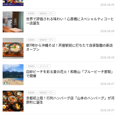
2026.08.09
NEWS
NEWオープン
世界で評価される味わい！心斎橋にスペシャルティコーヒ
ー店誕生
2026.08.08
NEWS
NEWオープン
朝7時から沖縄そば！芦屋駅前に打ちたて自家製麺の新店
オープン
2026.08.08
NEWS
イベント
白砂ビーチを彩る夏の花火！和歌山「ブルービーチ那智」
で開催
2026.08.07
NEWS
NEWオープン
京都初上陸！行列ハンバーグ店「山本のハンバーグ」が河
原町に誕生
2026.08.07