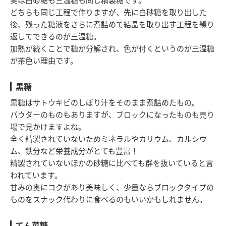
どちらも同じ工程で作りますが、先に白砂糖を取り出した
後、残った糖液をさらに煮詰めて結晶を取り出す工程を繰り
返してできるのが三温糖。
加熱が続くことで糖が分解され、色が付くというのが三温糖
が茶色い理由です。
黒糖
黒糖はサトウキビのしぼり汁をそのまま煮詰めたもの。
パウダーのものもありますが、ブロックになったものも売り
場で見かけますよね。
全く精製されていないためミネラルやカリウム、カルシウ
ム、鉄分など栄養成分がとても豊富！
精製されていないほかの砂糖に比べても群を抜いていると言
われています。
甘みの奥にコクがあり美味しく、少量ならブロックタイプの
ものをスナック代わりに食べるのもいいかもしれません。
てん菜糖