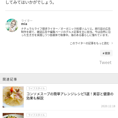
してみてはいかがでしょう。
ライター
mia
ナチュラルライフ探求ライター／オーガニック料理ソムリエ。旅行誌の広告
制作を経て、雑誌広告や編集ページのグルメ記事を主に担当。今は自然に沿
った生き方を実践しつつ各媒体で執筆中。海のある暮らしに憧れています。
このライターの記事をもっと読む
健康
Tweet
関連記事
ライフスタイル
コンソメスープの簡単アレンジレシピ5選！美容と健康の
効果も解説
2020.12.18
ライフスタイル