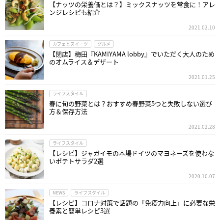
【ナッツの栄養価とは？】ミックスナッツを常食に！アレ
ンジレシピも紹介
2021.02.10
カフェとスイーツ
グルメ
【閉店】梅田『KAMIYAMA lobby』でいただく大人のため
のオムライス＆デザート
2021.01.25
ライフスタイル
春に旬の野菜とは？おすすめ春野菜5つと失敗しない選び
方＆保存方法
2021.02.28
ライフスタイル
【レシピ】ジャガイモの本場ドイツのマヨネーズを使わな
いポテトサラダ2選
2020.10.07
NEWS
ライフスタイル
【レシピ】コロナ対策で話題の「免疫力向上」に必要な栄
養素と簡単レシピ3選