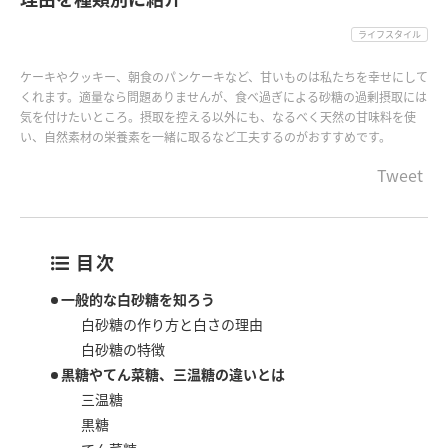
ライフスタイル
ケーキやクッキー、朝食のパンケーキなど、甘いものは私たちを幸せにして
くれます。適量なら問題ありませんが、食べ過ぎによる砂糖の過剰摂取には
気を付けたいところ。摂取を控える以外にも、なるべく天然の甘味料を使
い、自然素材の栄養素を一緒に取るなど工夫するのがおすすめです。
Tweet
目次
一般的な白砂糖を知ろう
白砂糖の作り方と白さの理由
白砂糖の特徴
黒糖やてん菜糖、三温糖の違いとは
三温糖
黒糖