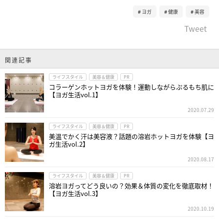
ヨガ
健康
美容
Tweet
関連記事
ライフスタイル
美容＆健康
PR
コラーゲンホットヨガを体験！運動しながらぷるもち肌に
【ヨガ生活vol.1】
2020.07.29
ライフスタイル
美容＆健康
PR
美温でかく汗は美容液？話題の溶岩ホットヨガを体験【ヨ
ガ生活vol.2】
2020.08.17
ライフスタイル
美容＆健康
PR
溶岩ヨガってどう良いの？効果＆体質の変化を徹底取材！
【ヨガ生活vol.3】
2020.10.19