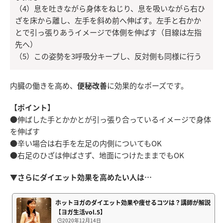
（4）息を吐きながら身体をねじり、息を吸いながら右ひ
ざを床から離し、左手を斜め前へ伸ばす。左手と右かか
とで引っ張りあうイメージで体側を伸ばす（目線は左指
先へ）
（5）この姿勢を3呼吸分キープし、反対側も同様に行う
内臓の働きを高め、
便秘改善
に効果的なポーズです。
【ポイント】
●伸ばした手とかかとが引っ張り合っているイメージで身体
を伸ばす
●辛い場合は右手を左足の内側についてもOK
●右足のひざは伸ばさず、地面につけたままでもOK
▼さらにダイエット効果を高めたい人は…
ホットヨガのダイエット効果や痩せるコツは？講師が解説
【ヨガ生活vol.5】
🕒️2020年12月14日