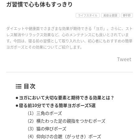
ガ習慣で心も体もすっきり
ライフスタイル
美容＆健康
平野
ダイエットや健康面でさまざまな効果が期待できる「ヨガ」。さらに、スト
レス解消やリラックス効果など、心のメンテナンスにも良いとされていま
す。今回は、寝る前の習慣として取り入れたい、初心者にもおすすめの簡単
ヨガポーズとその効果についてご紹介します。
Tweet
目次
ヨガにおいて大切な要素と期待できる効果とは？
寝る前10分でできる簡単ヨガポーズ5選
（1）三角のポーズ
（2）横たわった足の親指をつかむポーズ
（3）猫の伸びポーズ
（4）仰向けの合蹠（がっせき）ポーズ