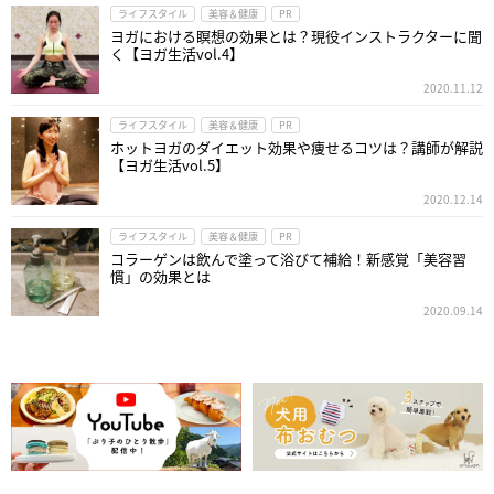
ライフスタイル
美容＆健康
PR
ヨガにおける瞑想の効果とは？現役インストラクターに聞
く【ヨガ生活vol.4】
2020.11.12
ライフスタイル
美容＆健康
PR
ホットヨガのダイエット効果や痩せるコツは？講師が解説
【ヨガ生活vol.5】
2020.12.14
ライフスタイル
美容＆健康
PR
コラーゲンは飲んで塗って浴びて補給！新感覚「美容習
慣」の効果とは
2020.09.14