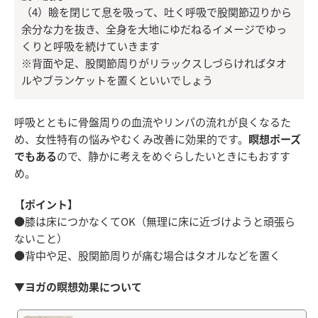
（4）瞼を閉じて息を吸って、吐く呼吸で股関節辺りから
余分な力を抜き、全身を大地にゆだねるイメージでゆっ
くりと呼吸を続けていきます
※背面や足、股関節周りがリラックスしづらければタオ
ルやブランケットを置くといいでしょう
呼吸とともに骨盤周りの血流やリンパの流れが良くなるた
め、女性特有の悩みやむくみ改善に効果的です。
瞑想ポーズ
でもある
ので、静かに考えをめぐらしたいときにもおすす
め。
【ポイント】
●膝は床につかなくてOK（無理に床に近づけようと頑張ら
ないこと）
●背中や足、股関節周りが痛む場合はタオルなどを置く
▼ヨガの瞑想効果について