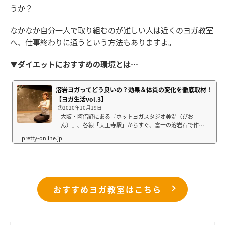
うか？
なかなか自分一人で取り組むのが難しい人は近くのヨガ教室
へ、仕事終わりに通うという方法もありますよ。
▼ダイエットにおすすめの環境とは…
溶岩ヨガってどう良いの？効果＆体質の変化を徹底取材！
【ヨガ生活vol.3】
🕒️2020年10月19日
大阪・阿倍野にある『ホットヨガスタジオ美温（びお
ん）』。各線「天王寺駅」からすぐ、富士の溶岩石で作ら
れた女性専用のホットスタジオです。今回は、同スタジオ
のインストラクター・TAKAMIさんと通っている生徒さん
たちに、実感している効果や一般的なホットヨガ...
おすすめヨガ教室はこちら