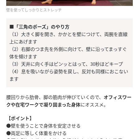
壁を使ってしっかりとストレッチ
■「三角のポーズ」のやり方
（1）大きく脚を開き、かかとを壁につけて、両腕を直線
上にあげます
（2）右脚のつま先を外側に向けて、壁に沿ってまっすぐ
体を傾けます
（3）天井に向く手はピンッとはって、30秒ほどキープ
（4）息を吸いながら姿勢を戻し、反対も同様におこない
ます
腰回りから肋骨、脚の筋肉が伸びていくので、
オフィスワー
クや在宅ワークで凝り固まった身体
にオススメ。
【ポイント】
●壁を使うことで身体を安定させる
●両足に等しく体重をかける