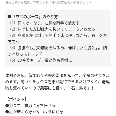
身体の緊張を解き、呼吸とともに伸びを深めると効果アップ！
■「ワニのポーズ」のやり方
（1）仰向けになり、右膝を両手で抱える
（2）伸ばした左脚は力を抜いてリラックスさせる
（3）右膝を左に倒して左手で床に押しながら、右手を右
方向へ
（4）脇腹やお尻の筋肉をゆるめ、伸ばした右腕と肩、胸
まわりもストレッチ
（5）10呼吸キープ。反対側も同様に
体側やお尻、胸まわりや腕の緊張を解いて、全身の巡りを高
めます。高いリラックス効果が期待できるだけでなく、老廃
物も流れていくので
美容にも良く
、一石二鳥です！
【ポイント】
●力まず、重力に身を任せる
●肩が床から浮かないように注意