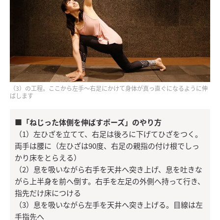
（3）の工程。ここから左手～右足にかけて身体が真っ直ぐになるように伸
ばします
■「ねじった体側を伸ばすポーズ」のやり方
（1）左ひざを立てて、右足は後ろに下げてひざをつく。
両手は腰に（左ひざは90度、右足の親指の付け根でしっ
かり床をとらえる）
（2）息を吸いながら右手を天井へ突き上げ、息を吐きな
がら上半身を前へ倒す。右手を左足の外側へ持って行き、
指先だけ床につける
（3）息を吸いながら左手を天井へ突き上げる。目線は左
手指先へ