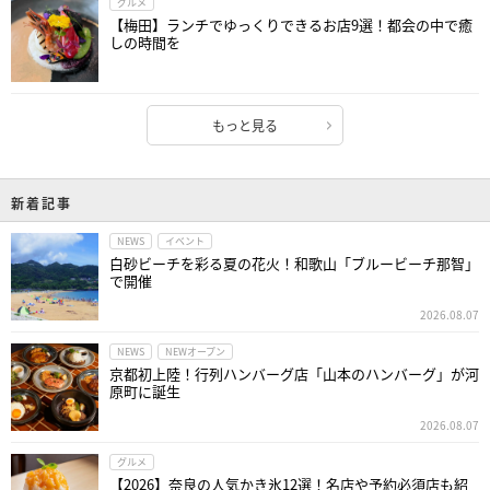
グルメ
【梅田】ランチでゆっくりできるお店9選！都会の中で癒
しの時間を
もっと見る
新着記事
NEWS
イベント
白砂ビーチを彩る夏の花火！和歌山「ブルービーチ那智」
で開催
2026.08.07
NEWS
NEWオープン
京都初上陸！行列ハンバーグ店「山本のハンバーグ」が河
原町に誕生
2026.08.07
グルメ
【2026】奈良の人気かき氷12選！名店や予約必須店も紹