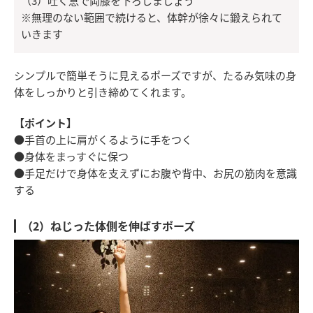
（3）吐く息で両膝を下ろしましょう
※無理のない範囲で続けると、体幹が徐々に鍛えられて
いきます
シンプルで簡単そうに見えるポーズですが、たるみ気味の身
体をしっかりと引き締めてくれます。
【ポイント】
●手首の上に肩がくるように手をつく
●身体をまっすぐに保つ
●手足だけで身体を支えずにお腹や背中、お尻の筋肉を意識
する
（2）ねじった体側を伸ばすポーズ