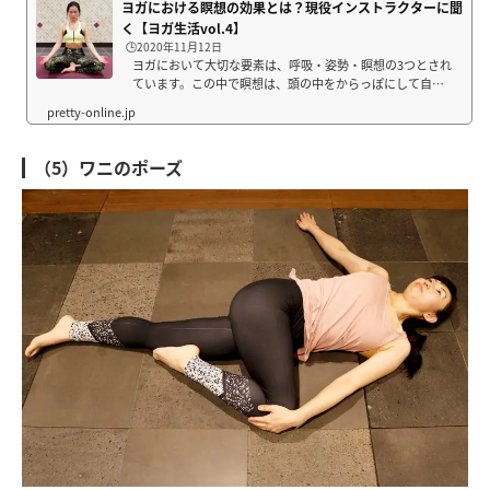
ヨガにおける瞑想の効果とは？現役インストラクターに聞
く【ヨガ生活vol.4】
🕒️2020年11月12日
ヨガにおいて大切な要素は、呼吸・姿勢・瞑想の3つとされ
ています。この中で瞑想は、頭の中をからっぽにして自分
自身と向き合うことを意味します。自分自身と向き合う時
間を持つことは、心と身体にどのような変化をもたらすの
でしょうか。『ホットコラーゲンスタジオ...
（5）ワニのポーズ