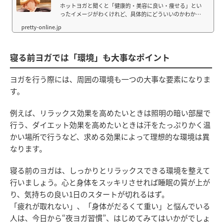
ホットヨガと聞くと「健康的・美容に良い・痩せる」とい
ったイメージがわくけれど、具体的にどういいのかわから
ないという人は多いのではないでしょうか？大阪・阿倍野
にある『ホットヨガスタジオ美温（びおん）』の人気イン
ストラクター・KAYOさんにお話を伺ったと...
寝る前ヨガでは「環境」も大事なポイント
ヨガを行う際には、周囲の環境も一つの大事な要素になりま
す。
例えば、リラックス効果を高めたいときは照明の暗い部屋で
行う、ダイエット効果を高めたいときは汗をたっぷりかく温
かい場所で行うなど、求める効果によって理想的な環境は異
なります。
寝る前のヨガは、しっかりとリラックスできる環境を整えて
行いましょう。心と身体をスッキリさせれば睡眠の質が上が
り、気持ちの良い1日のスタートが切れるはず。
「疲れが取れない」、「身体がだるくて重い」と悩んでいる
人は、今日から“夜ヨガ習慣”、はじめてみてはいかがでしょ