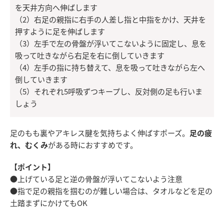
を天井方向へ伸ばします
（2）右足の親指に右手の人差し指と中指をかけ、天井を
押すように足を伸ばします
（3）左手で左の骨盤が浮いてこないように固定し、息を
吸って吐きながら右足を右に倒していきます
（4）左手の指に持ち替えて、息を吸って吐きながら左へ
倒していきます
（5）それぞれ5呼吸ずつキープし、反対側の足も行いま
しょう
足のもも裏やアキレス腱を気持ちよく伸ばすポーズ。
足の疲
れ、むくみ
がある時におすすめです。
【ポイント】
●上げている足と逆の骨盤が浮いてこないよう注意
●指で足の親指を掴むのが難しい場合は、タオルなどを足の
土踏まずにかけてもOK