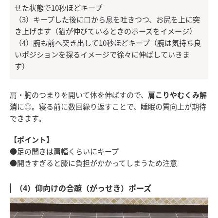
せた状態で10秒ほどキープ
（3）キープした後に口から息を吐きつつ、お尻を上に突
き上げます（猫が伸びているときのポーズをイメージ）
（4）腕も前へ突き出して10秒ほどキープ（腕は気持ち良
いポジションを探るイメージで徐々に伸ばしていきま
す）
肩・胸のつまりを開いて体を伸ばすので、
肩こりやむくみ解
消
に◎。寝る前に数回繰り返すことで、睡眠の質向上が期待
できます。
【ポイント】
●足の開きは肩幅くらいにキープ
●開きすぎると膝に負担がかかってしまうため注意
（4）仰向けの合蹠（がっせき）ポーズ