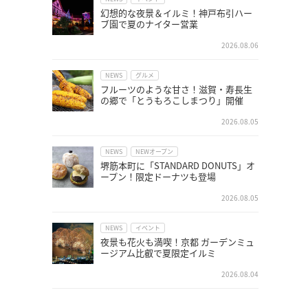
幻想的な夜景＆イルミ！神戸布引ハー
ブ園で夏のナイター営業
2026.08.06
NEWS
グルメ
フルーツのような甘さ！滋賀・寿長生
の郷で「とうもろこしまつり」開催
2026.08.05
NEWS
NEWオープン
堺筋本町に「STANDARD DONUTS」オ
ープン！限定ドーナツも登場
2026.08.05
NEWS
イベント
夜景も花火も満喫！京都 ガーデンミュ
ージアム比叡で夏限定イルミ
2026.08.04