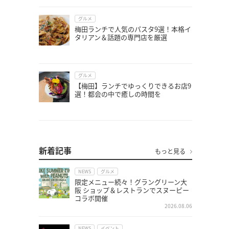
グルメ
梅田ランチで人気のパスタ9選！本格イ
タリアン＆話題の専門店を厳選
グルメ
【梅田】ランチでゆっくりできるお店9
選！都会の中で癒しの時間を
新着記事
もっと見る
NEWS
グルメ
限定メニュー続々！グラングリーン大
阪 ショップ＆レストランでスヌーピー
コラボ開催
2026.08.06
NEWS
イベント