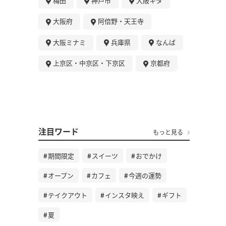
梅田
神戸市
大阪キタ
大阪府
阿倍野・天王寺
大阪ミナミ
兵庫県
なんば
上京区・中京区・下京区
京都府
注目ワード
もっと見る
期間限定
スイーツ
おでかけ
オープン
カフェ
今週の運勢
テイクアウト
インスタ映え
ギフト
夏