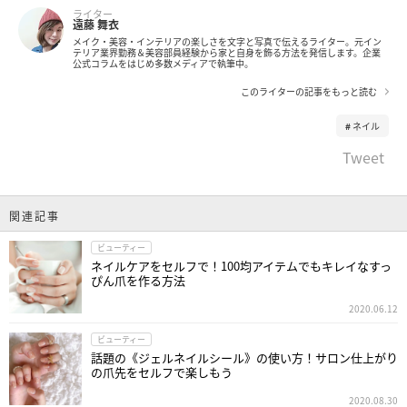
ライター
遠藤 舞衣
メイク・美容・インテリアの楽しさを文字と写真で伝えるライター。元イン
テリア業界勤務＆美容部員経験から家と自身を飾る方法を発信します。企業
公式コラムをはじめ多数メディアで執筆中。
このライターの記事をもっと読む
ネイル
Tweet
関連記事
ビューティー
ネイルケアをセルフで！100均アイテムでもキレイなすっ
ぴん爪を作る方法
2020.06.12
ビューティー
話題の《ジェルネイルシール》の使い方！サロン仕上がり
の爪先をセルフで楽しもう
2020.08.30