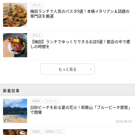
グルメ
梅田ランチで人気のパスタ9選！本格イタリアン＆話題の
専門店を厳選
グルメ
【梅田】ランチでゆっくりできるお店9選！都会の中で癒
しの時間を
もっと見る
新着記事
NEWS
イベント
白砂ビーチを彩る夏の花火！和歌山「ブルービーチ那智」
で開催
2026.08.07
NEWS
NEWオープン