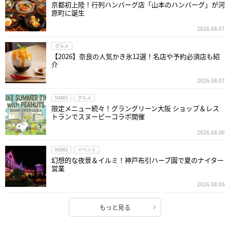
京都初上陸！行列ハンバーグ店「山本のハンバーグ」が河
原町に誕生
2026.08.07
グルメ
【2026】奈良の人気かき氷12選！名店や予約必須店も紹
介
2026.08.07
NEWS
グルメ
限定メニュー続々！グラングリーン大阪 ショップ＆レス
トランでスヌーピーコラボ開催
2026.08.06
NEWS
イベント
幻想的な夜景＆イルミ！神戸布引ハーブ園で夏のナイター
営業
2026.08.06
もっと見る