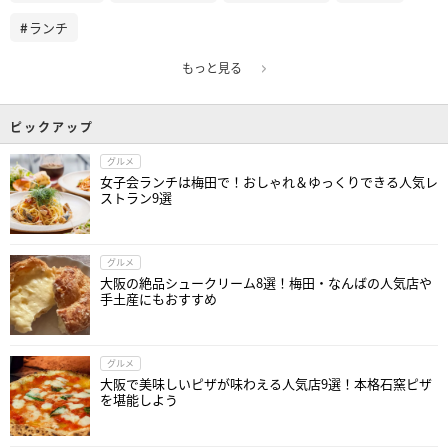
ランチ
もっと見る
ピックアップ
グルメ
女子会ランチは梅田で！おしゃれ＆ゆっくりできる人気レ
ストラン9選
グルメ
大阪の絶品シュークリーム8選！梅田・なんばの人気店や
手土産にもおすすめ
グルメ
大阪で美味しいピザが味わえる人気店9選！本格石窯ピザ
を堪能しよう